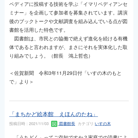
ペディアに投稿する技術を学ぶ「イマリペディアンセ
ミナー」を企画して参加者を募集されています。講演
後のブックトークや文献調査を組み込んでいる点が図
書館を活用した特色です。
図書館は、市民との協働で絶えず進化を続ける有機
体であると言われますが、まさにそれを実体化した取
り組みでしょう。（館長 鴻上哲也）
＜佐賀新聞 令和3年11月29日付「いすの木のもと
で」より＞
「まちかど絵本館 えほんのたね」
投稿日時 : 2021/11/03
図書館長
カテゴリ:
いすの木
「うちどく」ってご存知ですか？家庭での読書によ