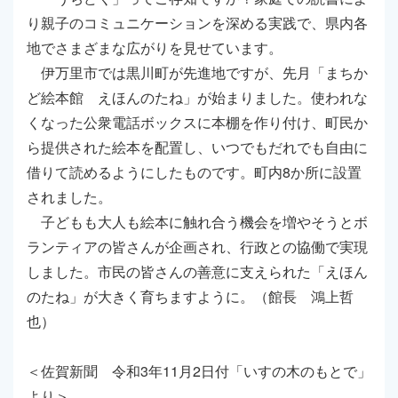
り親子のコミュニケーションを深める実践で、県内各
地でさまざまな広がりを見せています。
伊万里市では黒川町が先進地ですが、先月「まちか
ど絵本館 えほんのたね」が始まりました。使われな
くなった公衆電話ボックスに本棚を作り付け、町民か
ら提供された絵本を配置し、いつでもだれでも自由に
借りて読めるようにしたものです。町内8か所に設置
されました。
子どもも大人も絵本に触れ合う機会を増やそうとボ
ランティアの皆さんが企画され、行政との協働で実現
しました。市民の皆さんの善意に支えられた「えほん
のたね」が大きく育ちますように。（館長 鴻上哲
也）
＜佐賀新聞 令和3年11月2日付「いすの木のもとで」
より＞