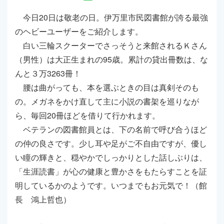
今日20日は敬老の日。伊万里市民図書館が誇る最強
のヘビーユーザーをご紹介します。
白い三輪スクーターでさっそうと来館されるＫさん
（男性）は大正生まれの95歳。累計の貸出冊数は、な
んと３万3263冊！
腰は曲がっても、本を選ぶときの目は真剣そのも
の。メガネをかけ直して主に小説の書架を巡りなが
ら、毎回20冊ほどを借りて行かれます。
ベテランの図書館員とは、下の名前で呼び合うほど
の仲の良さです。少し耳や足がご不自由ですが、優し
い瞳の輝きと、穏やかでしっかりとした話しぶりは、
「生涯読書」が心の健康と豊かさをもたらすことを証
明しているかのようです。いつまでもお元気で！（館
長 鴻上哲也）