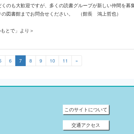
だくのも大歓迎ですが、多くの読書グループが新しい仲間を募
りの図書館までお問合せください。 （館長 鴻上哲也）
のもとで」より＞
5
6
7
8
9
10
11
»
このサイトについて
交通アクセス