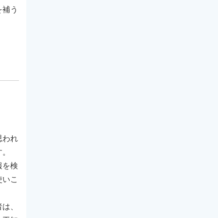
を補う
思われ
す。
報を検
使いこ
者は、