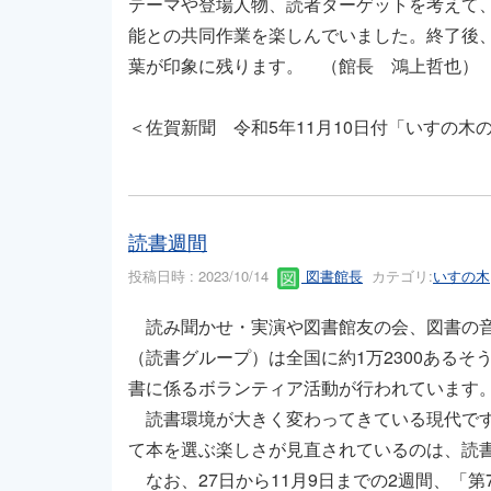
テーマや登場人物、読者ターゲットを考えて
能との共同作業を楽しんでいました。終了後
葉が印象に残ります。 （館長 鴻上哲也）
＜佐賀新聞 令和5年11月10日付「いすの木
読書週間
投稿日時 : 2023/10/14
図書館長
カテゴリ:
いすの木
読み聞かせ・実演や図書館友の会、図書の音
（読書グループ）は全国に約1万2300ある
書に係るボランティア活動が行われています
読書環境が大きく変わってきている現代です
て本を選ぶ楽しさが見直されているのは、読
なお、27日から11月9日までの2週間、「