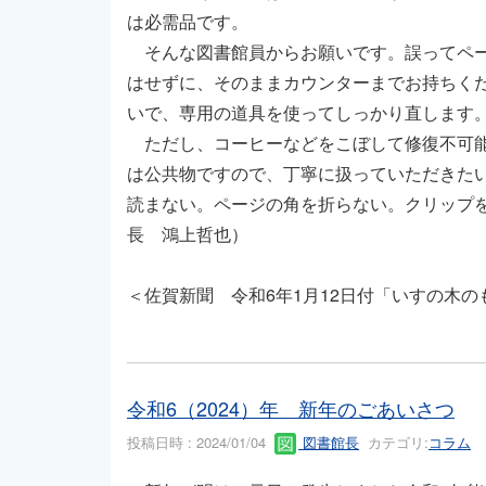
は必需品です。
そんな図書館員からお願いです。誤ってペー
はせずに、そのままカウンターまでお持ちく
いで、専用の道具を使ってしっかり直します
ただし、コーヒーなどをこぼして修復不可能
は公共物ですので、丁寧に扱っていただきた
読まない。ページの角を折らない。クリップ
長 鴻上哲也）
＜佐賀新聞 令和6年1月12日付「いすの木の
令和6（2024）年 新年のごあいさつ
投稿日時 : 2024/01/04
図書館長
カテゴリ:
コラム