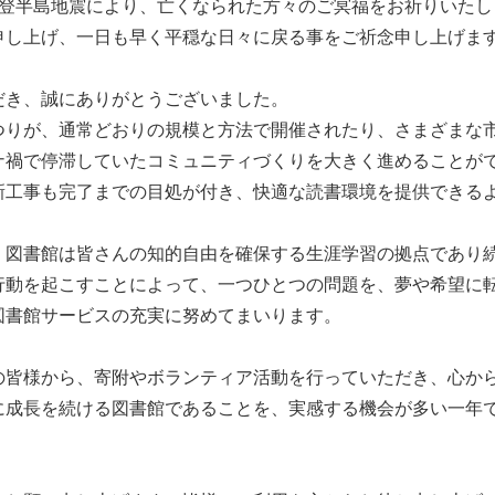
登半島地震により、亡くなられた方々のご冥福をお祈りいたし
申し上げ、一日も早く平穏な日々に戻る事をご祈念申し上げま
き、誠にありがとうございました。
りが、通常どおりの規模と方法で開催されたり、さまざまな
ナ禍で停滞していたコミュニティづくりを大きく進めることが
新工事も完了までの目処が付き、快適な読書環境を提供できる
図書館は皆さんの知的自由を確保する生涯学習の拠点であり
行動を起こすことによって、一つひとつの問題を、夢や希望に
図書館サービスの充実に努めてまいります。
皆様から、寄附やボランティア活動を行っていただき、心か
に成長を続ける図書館であることを、実感する機会が多い一年