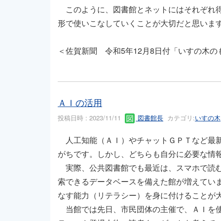
このように、図書館とネットにはそれぞれ得
形で使いこなしていくことが大切だと思いま
＜佐賀新聞 令和5年12月8日付「いすの木の
ＡＩの活用
投稿日時 : 2023/11/11
図書館長
カテゴリ:
いすの木
人工知能（ＡＩ）やチャットＧＰＴなど最新
がちです。しかし、どちらも自分に必要な情
実際、公共図書館でも最近は、スマホで読む
索できるデータベースを備えた館が増えてい
なす能力（リテラシー）を身に付けることが
当館では先日、市民団体の主催で、ＡＩを使