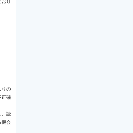
ており
入りの
不正確
し、読
る機会