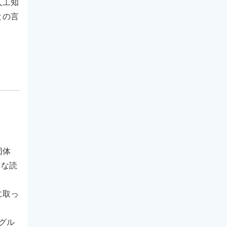
人工知
との言
団体
まな読
に取っ
グル