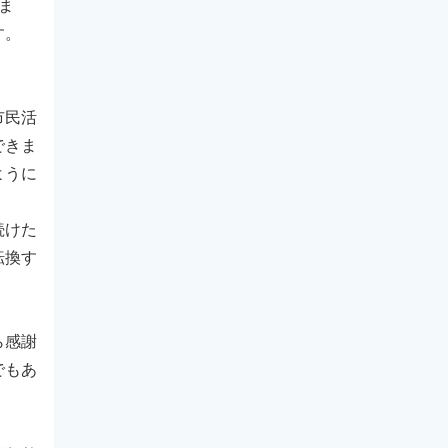
ま
す。
市民活
できま
ように
続けた
転換す
ら感謝
でもあ