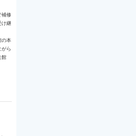
で補修
受け継
館の本
ながら
（館