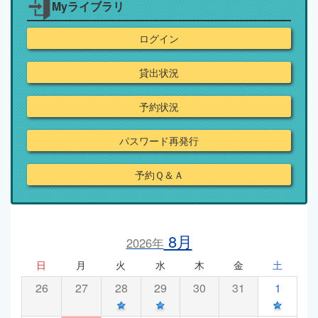
Myライブラリ
ログイン
貸出状況
予約状況
パスワード再発行
予約Ｑ＆Ａ
8月
2026年
日
月
火
水
木
金
土
26
27
28
29
30
31
1