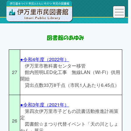
●令和4年度（2022年）
伊万里市教科書センター移管
27
館内照明LED化工事 無線LAN（Wi-Fi）供用
開始
貸出点数33万8千点（市民1人あたり6.45点）
●令和3年度（2021年）
第四次伊万里市子どもの読書活動推進計画策
定
26
図書館☆まつり代替イベント「天の川としょ
かん」展示