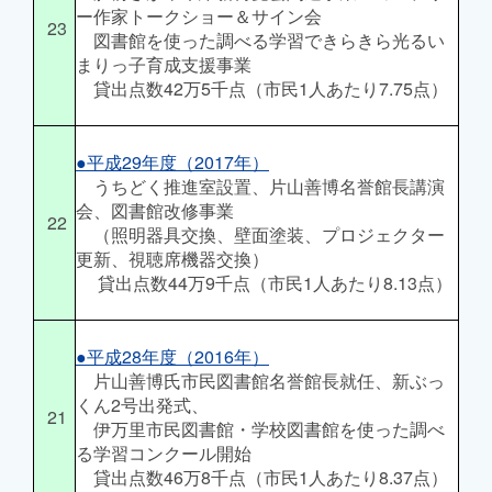
ー作家トークショー＆サイン会
23
図書館を使った調べる学習できらきら光るい
まりっ子育成支援事業
貸出点数42万5千点（市民1人あたり7.75点）
●平成29年度（2017年）
うちどく推進室設置、片山善博名誉館長講演
会、図書館改修事業
22
（照明器具交換、壁面塗装、プロジェクター
更新、視聴席機器交換）
貸出点数44万9千点（市民1人あたり8.13点）
●平成28年度（2016年）
片山善博氏市民図書館名誉館長就任、新ぶっ
くん2号出発式、
21
伊万里市民図書館・学校図書館を使った調べ
る学習コンクール開始
貸出点数46万8千点（市民1人あたり8.37点）