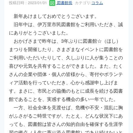
投稿日時 : 2023/01/01
図書館長
カテゴリ:
コラム
新年あけましておめでとうございます。
旧年中は、伊万里市民図書館をご利用いただき、誠
にありがとうございました。
おかげさまで昨年は、3年ぶりに図書館☆（ほし）
まつりを開催したり、さまざまなイベントに図書館を
ご利用いただいたりして、久しぶりに人が集うことの
喜びや元気を共有することができました。また、たく
さんの企業や団体・個人の皆様から、寄付やボランテ
ィア活動を行っていただき、心から感謝申し上げま
す。まさに、市民との協働のもとに成長を続ける図書
館であることを、実感する機会の多い一年でした。
一方、社会全体を見渡せば、危機や不安・混乱に胸
がふさがるご時世ですが、たとえ、どんな状況下にあ
っても、図書館は皆さんの知的自由を確保する生涯学
習の拠点（人生に寄り添う図書館）であり続けたいと