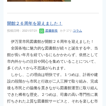
開館２６周年を迎えました！
投稿日時 : 2021/07/21
図書館長
カテゴリ:
コラム
伊万里市民図書館が開館２６周年を迎えました！
全国各地に魅力的な図書館が続々と誕生する中、当
館が長い年月を経ているにもかかわらず、依然として
市内外からの注目や関心を集めていることについて、
多くの人々から不思議がられます。
しかし、この理由は明快です。１つめは、計画や建
設の段階から市民と行政が二人三脚で取り組み、完成
後も市民との協働を貫きながら図書館運営に取り組ん
できた稀有な歴史。２つめは、司書の高い専門性に裏
打ちされた上質な図書館サービスと、それを楽しむ市