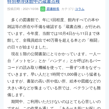
特別整理休館中の蔵書点検
投稿日時 : 2021/10/06
図書館長
カテゴリ:
コラム
多くの図書館で、年に1回程度、館内すべての本や
雑誌等の所在や不備を確認する「蔵書点検」が行われ
ています。今年度、当館では10月4日から11日まで休
館して、全職員総出で40万冊を超える本との「格闘」
の日々が始まりました。
現在１階の公開書架にとりかかっています。一人一
台「メットセン」とか「ハンディ」とか呼ばれるバー
コードの読み取り機械を使って、一冊ずつ本をなぞっ
ていきます。早い人だと1時間で1,000冊という猛者も
いますが、書架の高い所や低い所、絵本や図鑑などの
大きい本などが集まっている所では、ベテランでも難
儀します。
期間中、ご利用いただけないのはとても心苦しいの
ですが、この作業を通して、「あるべき所にお探しの