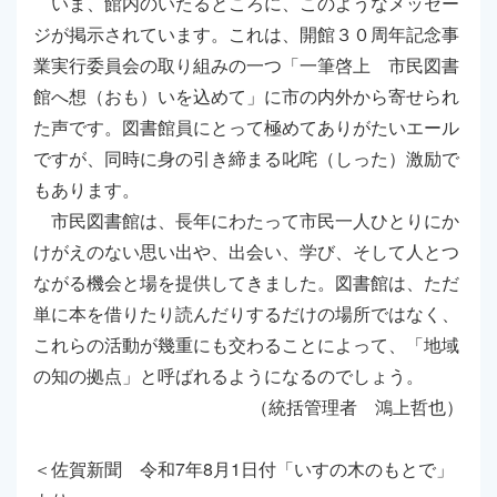
いま、館内のいたるところに、このようなメッセー
ジが掲示されています。これは、開館３０周年記念事
業実行委員会の取り組みの一つ「一筆啓上 市民図書
館へ想（おも）いを込めて」に市の内外から寄せられ
た声です。図書館員にとって極めてありがたいエール
ですが、同時に身の引き締まる叱咤（しった）激励で
もあります。
市民図書館は、長年にわたって市民一人ひとりにか
けがえのない思い出や、出会い、学び、そして人とつ
ながる機会と場を提供してきました。図書館は、ただ
単に本を借りたり読んだりするだけの場所ではなく、
これらの活動が幾重にも交わることによって、「地域
の知の拠点」と呼ばれるようになるのでしょう。
（統括管理者 鴻上哲也）
＜佐賀新聞 令和7年8月1日付「いすの木のもとで」