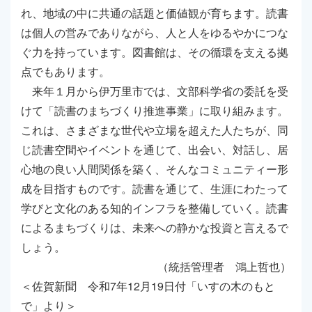
れ、地域の中に共通の話題と価値観が育ちます。読書
は個人の営みでありながら、人と人をゆるやかにつな
ぐ力を持っています。図書館は、その循環を支える拠
点でもあります。
来年１月から伊万里市では、文部科学省の委託を受
けて「読書のまちづくり推進事業」に取り組みます。
これは、さまざまな世代や立場を超えた人たちが、同
じ読書空間やイベントを通じて、出会い、対話し、居
心地の良い人間関係を築く、そんなコミュニティー形
成を目指すものです。読書を通じて、生涯にわたって
学びと文化のある知的インフラを整備していく。読書
によるまちづくりは、未来への静かな投資と言えるで
しょう。
（統括管理者 鴻上哲也）
＜佐賀新聞 令和7年12月19日付「いすの木のもと
で」より＞