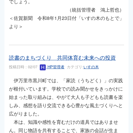
でしょう。
（統括管理者 鴻上哲也）
＜佐賀新聞 令和8年1月23日付「いすの木のもとで」
より＞
読書のまちづくり 共同体育む未来への投資
投稿日時 : 02/07
HP管理者
カテゴリ:
いすの木
伊万里市黒川町では、「家読（うちどく）」の実践
が根付いています。学校での読み聞かせをきっかけに
始まった取り組みは、やがて大人も子どもも読書を楽
しみ、感想を語り交流できる心豊かな風土づくりへと
広がりました。
本は、知識や感性を育むだけの道具ではありませ
ん。同じ物語を共有することで、家族の会話が生ま