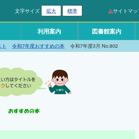
文字サイズ
拡大
標準
サイトマッ
利用案内
図書館案内
スト
令和7年度おすすめの本
令和7年度3月 No.802