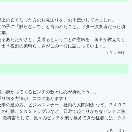
上の亡くなった方のお見送りを、お手伝いしてきました。
の子に「触らないで」と言われたこと。ギター演奏者だった頃
来事。
るあたたかさと、見送るということの意味を、著者が教えてく
り出す役割の素晴らしさがこの一冊に詰まっています。
（Ｙ．Ｍ）
い掛かってくるピンチの数々に心が折れそう…。
り切る方法が、ココにあります！
事の進め方、ビジネスマナー、社内の人間関係 など。ＰＡＲＴ
での行動、ＳＮＳトラブルなど、日常で起こりがちなピンチに焦
は、教科書として、数々のピンチを乗り越えてきた猛者には、クス
（Ｓ．Ｋ）