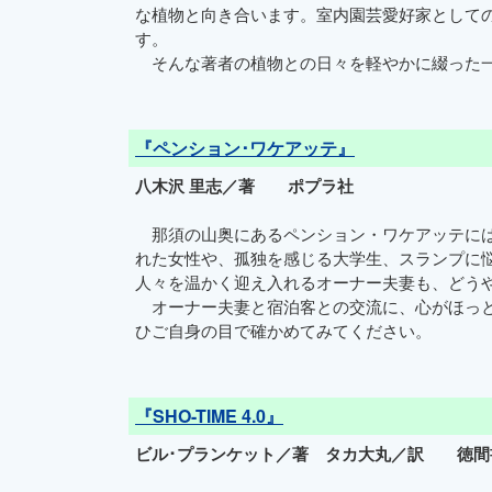
な植物と向き合います。室内園芸愛好家として
す。
そんな著者の植物との日々を軽やかに綴った一
『ペンション･ワケアッテ』
八木沢 里志／著 ポプラ社
那須の山奥にあるペンション・ワケアッテには
れた女性や、孤独を感じる大学生、スランプに
人々を温かく迎え入れるオーナー夫妻も、どう
オーナー夫妻と宿泊客との交流に、心がほっと
ひご自身の目で確かめてみてください。
『SHO-TIME 4.0』
ビル･プランケット／著 タカ大丸／訳 徳間