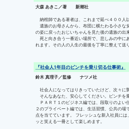
大森 あきこ／著 新潮社
納棺師である著者は、これまで延べ４００人以
遺族のお母さんから、布団に横たわる小さな女
の姿に戻ったおじいちゃんを見た後の遺族の出
死と向き合う一番近い場所で、悲しみの中にあ
れます。その人の人生の最後を丁寧に整えて送
『社会人1年目のピンチを乗り切る仕事術』
鈴木 真理子／監修 ナツメ社
社会人になってはりきっていたけど、次々に襲
そんなあなた、安心してください。ピンチを乗
ＰＡＲＴ１のビジネス編では、段取りのよい仕
２のプライベート編では、生活習慣、公共の場
点を当てています。 フレッシュな新入社員に
ッと笑える一冊として楽しめます。