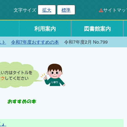
文字サイズ
拡大
標準
サイトマッ
利用案内
図書館案内
スト
令和7年度おすすめの本
令和7年度2月 No.799
く』