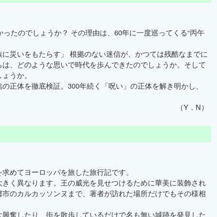
ったのでしょうか？ その理由は、60年に一度巡ってくる“丙午
に災いをもたらす」 根拠のない迷信が、かつては残酷なまでに
ちは、どのような思いで時代を歩んできたのでしょうか。そして
しょうか。
の正体を徹底検証。300年続く「呪い」の正体を解き明かし、
（Y．N）
求めてヨーロッパを旅した旅行記です。
きく異なります。王の威光を見せつけるために華美に装飾され
都市のカルカッソンヌまで、著者が訪れた場所だけでもその様相
興奮したり、街を散歩しているだけで名も無い城跡を発見した