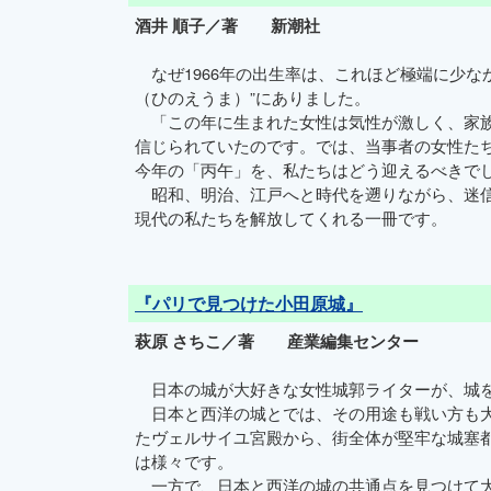
酒井 順子／著 新潮社
なぜ1966年の出生率は、これほど極端に少なか
（ひのえうま）”にありました。
「この年に生まれた女性は気性が激しく、家族
信じられていたのです。では、当事者の女性た
今年の「丙午」を、私たちはどう迎えるべきで
昭和、明治、江戸へと時代を遡りながら、迷信
現代の私たちを解放してくれる一冊です。
『パリで見つけた小田原城』
萩原 さちこ／著 産業編集センター
日本の城が大好きな女性城郭ライターが、城を
日本と西洋の城とでは、その用途も戦い方も大
たヴェルサイユ宮殿から、街全体が堅牢な城塞
は様々です。
一方で、日本と西洋の城の共通点を見つけて大