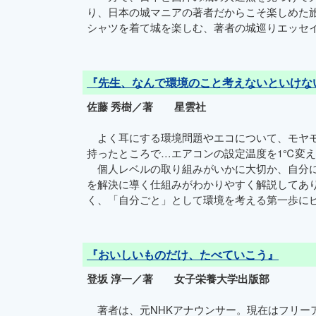
り、日本の城マニアの著者だからこそ楽しめた
シャツを着て城を楽しむ、著者の城巡りエッセ
『先生、なんで環境のこと考えないといけな
佐藤 秀樹／著 星雲社
よく耳にする環境問題やエコについて、モヤモ
持ったところで…エアコンの設定温度を1℃変
個人レベルの取り組みがいかに大切か、自分に
を解決に導く仕組みがわかりやすく解説してあ
く、「自分ごと」として環境を考える第一歩に
『おいしいものだけ、たべていこう』
登坂 淳一／著 女子栄養大学出版部
著者は、元NHKアナウンサー。現在はフリーア