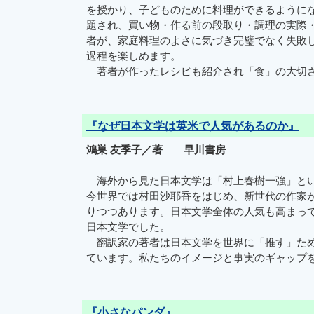
を授かり、子どものために料理ができるように
題され、買い物・作る前の段取り・調理の実際
者が、家庭料理のよさに気づき完璧でなく失敗
過程を楽しめます。
著者が作ったレシピも紹介され「食」の大切さ
『なぜ日本文学は英米で人気があるのか』
鴻巣 友季子／著 早川書房
海外から見た日本文学は「村上春樹一強」とい
今世界では村田沙耶香をはじめ、新世代の作家
りつつあります。日本文学全体の人気も高まって
日本文学でした。
翻訳家の著者は日本文学を世界に「推す」ため
ています。私たちのイメージと事実のギャップ
『小さなパンダ』