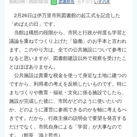
投稿日時 : 2022/02/22
図書館長
カテゴリ:
いすの木
2月26日は伊万里市民図書館の起工式を記念した
「めばえの日」です。
当館は構想の段階から、市民と行政が何度も学習と
議論を重ねてつくり上げた「協働」のお手本と言われ
ます。このやり方は、全ての公共施設について参考に
なると思いますが、図書館建設以外で視察を受けたこ
とはほぼありません。
公共施設は貴重な税金を使って身近な土地に建つの
ですから、利用者の考えを反映したいものです。特に
まちづくりや教育・福祉・文化に係る施設でしたら、
施設が完成した後に、市民がどのように使いたいの
か、どのように運営に参画できるのかを軸に考えるべ
きです。だから、行政主催の説明会で要望を発言する
だけでなく、市民自身による「学習」が大事なので
す。（館長 鴻上哲也）