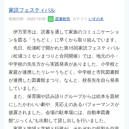
家読フェスティバル
投稿日時 : 2022/12/03
図書館長
カテゴリ:
いすの木
伊万里市は、読書を通して家族のコミュニケーショ
ンを図る「うちどく」に早くから取り組んでいます。
先日、松浦町で開かれた第15回家読フェスティバル
（松浦コミセンまつりと合同開催）では、地元の小・
中学校の先生方から実践発表がありました。小学校と
家庭が連携したリレーうちどく。中学校と市民図書館
が連携した図書館まつり。なんと、校長先生自ら発表
していました。
また、保育園や読み語りグループからは絵本を題材
にしたかわいい劇や、見応えのあるパフォーマンスが
披露されました。会場の駐車場には、自動車図書
館“ぶっくん”も出動して貸し出しを行いました。
家庭と地域と学校と行政が、それぞれの役割を自覚