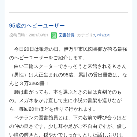
95歳のヘビーユーザー
投稿日時 : 2021/09/21
図書館長
カテゴリ:
いすの木
今日20日は敬老の日。伊万里市民図書館が誇る最強
のヘビーユーザーをご紹介します。
白い三輪スクーターでさっそうと来館されるＫさん
（男性）は大正生まれの95歳。累計の貸出冊数は、な
んと３万3263冊！
腰は曲がっても、本を選ぶときの目は真剣そのも
の。メガネをかけ直して主に小説の書架を巡りなが
ら、毎回20冊ほどを借りて行かれます。
ベテランの図書館員とは、下の名前で呼び合うほど
の仲の良さです。少し耳や足がご不自由ですが、優し
い瞳の輝きと、穏やかでしっかりとした話しぶりは、