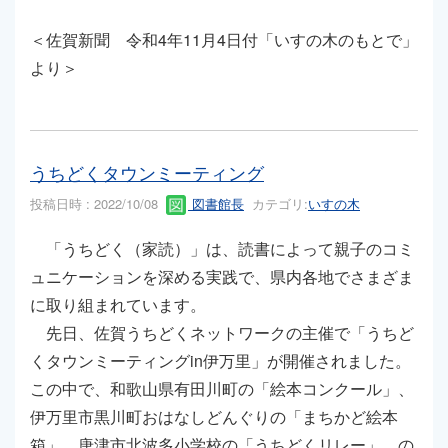
＜佐賀新聞 令和4年11月4日付「いすの木のもとで」
より＞
うちどくタウンミーティング
投稿日時 : 2022/10/08
図書館長
カテゴリ:
いすの木
「うちどく（家読）」は、読書によって親子のコミ
ュニケーションを深める実践で、県内各地でさまざま
に取り組まれています。
先日、佐賀うちどくネットワークの主催で「うちど
くタウンミーティングin伊万里」が開催されました。
この中で、和歌山県有田川町の「絵本コンクール」、
伊万里市黒川町おはなしどんぐりの「まちかど絵本
箱」、唐津市北波多小学校の「うちどくリレー」、の