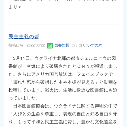
より＞
民主主義の砦
投稿日時 : 2022/03/22
図書館長
カテゴリ:
いすの木
3月11日、ウクライナ北部の都市チェルニヒウの図
書館が、空爆により破壊されたとＣＮＮが報道しまし
た。さらにアメリカ国営放送は、フェイスブックで
「壊れた窓から破損した本や本棚が見える」と動画を
投稿しています。戦火は、生活に身近な図書館にも迫
っていました。
日本図書館協会は、ウクライナに関する声明の中で
「人びとの生命を尊重し、表現の自由と知る自由を守
り、もって平和と民主主義に資し、豊かな文化遺産を