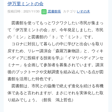
伊万里ミントの会
投稿日時 : 2021/11/30
図書館長
カテゴリ:
いすの木
図書館を使ってもっとワクワクしたい市民が集まっ
て「伊万里ミントの会」が、今年発足しました。市民
の「ミン」と図書館の「ト」で「ミント」です。
コロナに対抗して暮らしの中に学びと出会いを取り
戻すため、リレー講演会「森羅万象物語」と、ウィキ
ペディアに投稿する技術を学ぶ「イマリペディアンセ
ミナー」を企画して参加者を募集されています。講演
後のブックトークや文献調査を組み込んでいる点が図
書館を活用した特色です。
図書館は、市民との協働で絶えず進化を続ける有機
体であると言われますが、まさにそれを実体化した取
り組みでしょう。（館長 鴻上哲也）