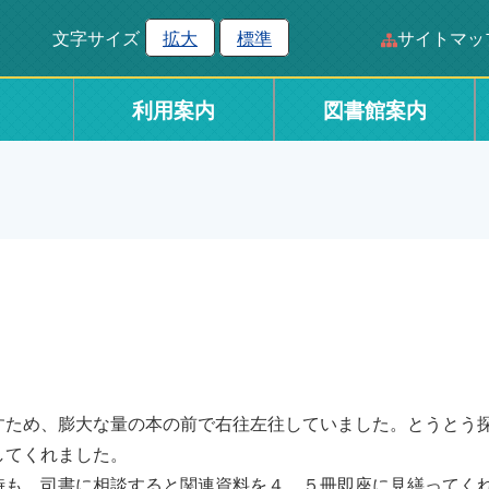
文字サイズ
拡大
標準
サイトマッ
利用案内
図書館案内
ため、膨大な量の本の前で右往左往していました。とうとう
してくれました。
も、司書に相談すると関連資料を４、５冊即座に見繕ってく