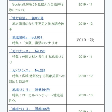
Society5.0時代を見据えた自治体行
2019・11
政について
「地方自治」 第865号
地方議員のなり手不足と地方議会改
2019・12
革
「地域開発」 vol.631
2019・秋
特集：「大阪」復活のシナリオ
「ガバナンス」 No.223
特集：外国人材と共生する地域づく
2019・11
り
「ガバナンス」 No.224
特集：広域-激甚化する気象災害への
2019・12
対応と自治体
「地域づくり」 通巻364号
特集：ローカルベンチャー×地域活
2019・10
性化
「地域づくり」 通巻365号
2019・11