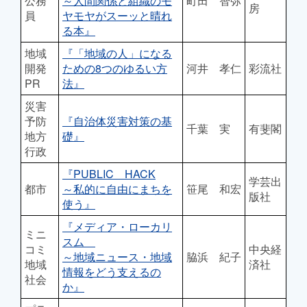
公務
～人間関係と組織のモ
町田 智弥
房
員
ヤモヤがスーッと晴れ
る本』
地域
『「地域の人」になる
開発
ための8つのゆるい方
河井 孝仁
彩流社
PR
法』
災害
予防
『自治体災害対策の基
千葉 実
有斐閣
地方
礎』
行政
『PUBLIC HACK
学芸出
都市
～私的に自由にまちを
笹尾 和宏
版社
使う』
『メディア・ローカリ
ミニ
スム
コミ
中央経
～地域ニュース・地域
脇浜 紀子
地域
済社
情報をどう支えるの
社会
か』