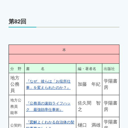
第82回
本
分 野
書 名
編・著者名
出版社
地方
学陽書
『なぜ、彼らは「お役所仕
公務
加藤 年紀
房
事」を変えられたのか？』
員
地方公
佐久間 智
学陽書
『公務員の速効ライフハッ
務員
之
房
ク 最強効率仕事術』
能率
学陽書
『図解よくわかる自治体の契
樋口 満雄
公契約
房