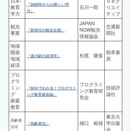
日本-
ＳＢク
『2020年からの新しい学
教育
石川一郎
リエイ
力』
学力
ティブ
JAPAN
観光
交通新
NOW観光
『新世代の観光立国』
事業
聞社
情報協会
地域
開発
勁草書
松尾 隆策
『道の駅の経済学』
地域
房
経済
プロ
グラ
プログラミ
ミン
技術評
『60分でわかる！プログラミ
ング教育研
グ
論社
ング教育最前線』
究会
家庭
教育
東京大
高齢者-
樋口 範雄
学出版
『高齢者法』
法令
会