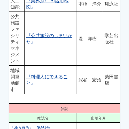
人工
『業界別! AI活用地
本橋 洋介
翔泳社
知能
図』
公共
施設
ファ
シリ
『公共施設のしまいか
学芸出
堤 洋樹
ティ
た』
版社
マネ
ジメ
ント
地域
開発
『料理人にできるこ
柴田書
深谷 宏治
函館
と』
店
市
雑誌
雑誌名
出版年月
「地方自治」 第864号