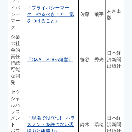
プラ
イバ
『プライバシーマー
あさ出
シー
ク やるべきこと、気
佐藤 飛宇
版
マー
をつけること』
ク
企業
の社
会的
日本経
責任
『Q&A SDGs経営』
笹谷 秀光
済新聞
持続
出版社
可能
な開
発
セク
シャ
ルハ
ラス
メン
『現場で役立つ! ハラ
日本経
ト
スメントを許さない現
鈴木 瑞穂
済新聞
パワ
場力と組織力』
出版社