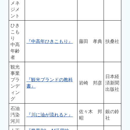
メネ
ジメ
ント
ひき
こも
り
『中高年ひきこもり』
藤田 孝典
扶桑社
中高
年齢
者
観光
事業
日本経
ブラ
『観光ブランドの教科
岩崎 邦彦
済新聞
ンデ
書』
出版社
ィン
グ
石油
佐々木 邦
銀の鈴
汚染
『川に油が流れると』
昭
社
河川