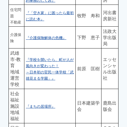
約事務のしくみ』
住宅問
河出書
『「空き家」に困ったら最初
牧野 寿和
題
房新社
に読む本』
不動産
法政大
介護保
下野 恵子
学出版
『介護保険解体の危機』
険
局
武雄
市-教
エッセ
『学校を開いたら、町が人が
育
ンシャ
風向きが変わった！
前原 匡樹
地域
ル出版
～日本初の官民一体学校「武
運営
社
雄花まる学園」』
学校
社会
福祉
日本建築学
鹿島出
施設
『まちの居場所』
会
版会
地域
福祉