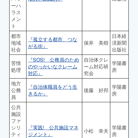
ーハ
ラス
メン
ト
都市
日本経
『孤立する都市、つな
地域
保井 美樹
済新聞
がる街』
社会
出版社
『SOS! 公務員のため
自治体クレ
苦情
学陽書
のやっかいなクレーム
ーム対応研
処理
房
対応』
究会
地方
『自治体職員をどう生
学陽書
公務
後藤 好邦
きるか』
房
員
公共
施設
ファ
シリ
『実践! 公共施設マネ
学陽書
小松 幸夫
ティ
ジメント』
房