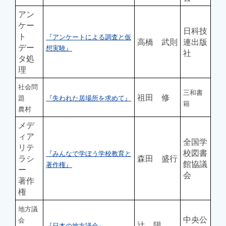
アン
ケー
日科技
ト
『アンケートによる調査と仮
高橋 武則
連出版
デー
想実験』
社
タ処
理
社会問
三和書
祖田 修
題
『失われた居場所を求めて』
籍
農村
メデ
ィア
全国学
リテ
校図書
『みんなで学ぼう学校教育と
ラシ
森田 盛行
館協議
著作権』
ー
会
著作
権
地方議
中央公
会
辻 陽
『日本の地方議会』