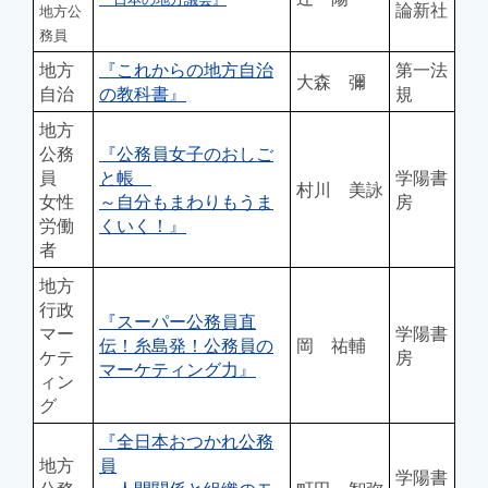
論新社
地方公
務員
地方
『これからの地方自治
第一法
大森 彌
自治
の教科書』
規
地方
公務
『公務員女子のおしご
員
と帳
学陽書
村川 美詠
女性
～自分もまわりもうま
房
労働
くいく！』
者
地方
行政
『スーパー公務員直
マー
学陽書
伝！糸島発！公務員の
岡 祐輔
ケテ
房
マーケティング力』
ィン
グ
『全日本おつかれ公務
地方
員
学陽書