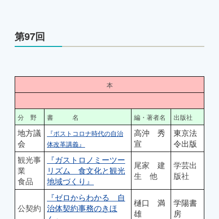
第97回
本
分 野
書 名
編・著者名
出版社
地方議
高沖 秀
東京法
『ポストコロナ時代の自治
会
宣
令出版
体改革講義』
観光事
『ガストロノミーツー
尾家 建
学芸出
業
リズム 食文化と観光
生 他
版社
食品
地域づくり』
『ゼロからわかる 自
樋口 満
学陽書
公契約
治体契約事務のきほ
雄
房
ん』