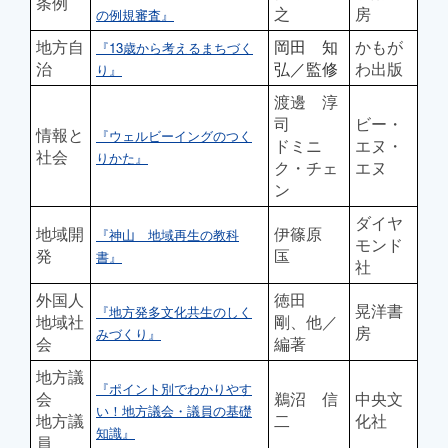
条例
之
房
の例規審査』
地方自
岡田 知
かもが
『13歳から考えるまちづく
治
弘／監修
わ出版
り』
渡邊 淳
司
ビー・
情報と
『ウェルビーイングのつく
ドミニ
エヌ・
社会
りかた』
ク・チェ
エヌ
ン
ダイヤ
地域開
伊篠原
『神山 地域再生の教科
モンド
発
匤
書』
社
外国人
徳田
晃洋書
『地方発多文化共生のしく
地域社
剛、他／
房
みづくり』
会
編著
地方議
『ポイント別でわかりやす
会
鵜沼 信
中央文
い！地方議会・議員の基礎
地方議
二
化社
知識』
員