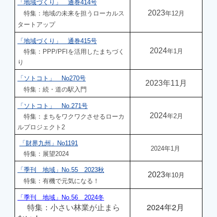
「地域づくり」 通巻414号
2023
特集：地域の未来を担うローカルス
年12月
タートアップ
「地域づくり」 通巻415号
2024
年1月
特集：PPP/PFIを活用したまちづく
り
「ソトコト」 No270号
2023年11月
特集：続・道の駅入門
「ソトコト」 No.271号
2024
年2月
特集：まちをワクワクさせるローカ
ルプロジェクト2
「財界九州」No1191
2024
年1月
特集：展望2024
「季刊 地域」No.55 2023秋
2023
年10月
特集：有機で元気になる！
「季刊 地域」No.56 2024冬
特集：小さい林業が止まら
2024年2月