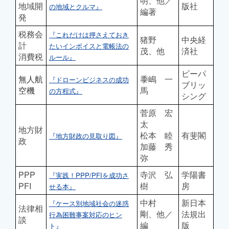
明、他／
地域開
版社
の地域とクルマ』
編著
発
税務会
『これだけは押さえておき
猪野
中央経
計
たいインボイスと電帳法の
茂、他
済社
消費税
ルール』
ビーパ
無人航
黍嶋 一
『ドローンビジネスの成功
ブリッ
空機
馬
の方程式』
シング
菅原 宏
太
地方財
松本 睦
有斐閣
『地方財政の見取り図』
政
加藤 秀
弥
PPP
寺沢 弘
学陽書
『実践！PPP/PFIを成功さ
PFI
樹
房
せる本』
中村
新日本
『ケース別地域社会の迷惑
法律相
剛、他／
法規出
行為困難事案対応のヒン
談
編
版
ト』