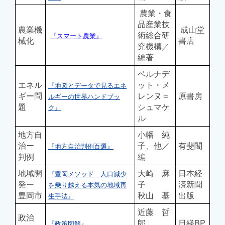
農業・食
品産業技
農業機
成山堂
術総合研
『スマート農業』
械化
書店
究機構／
編著
ベルナデ
エネル
ット・メ
『地図とデータで見るエネ
ギー問
レンヌ＝
原書房
ルギーの世界ハンドブッ
題
シュマケ
ク』
ル
地方自
小幡 純
治ー
子、他／
有斐閣
『地方自治判例百選』
判例
編
地域開
大崎 麻
日本経
『豊岡メソッド 人口減少
発ー
子
済新聞
を乗り越える本気の地域再
豊岡市
秋山 基
出版
生手法』
近藤 哲
政治
郎
日経BP
『政策図解』