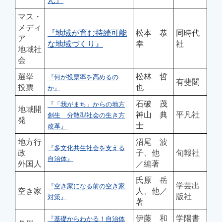
マス・
メディ
『地域が育む持続可能
松本 恭
同時代
ア
な地域づくり』
幸
社
地域社
会
選挙
松林 哲
『何が投票率を高めるの
有斐閣
投票
也
か』
石破 茂
『「我がまち」からの地方
地域開
神山 典
平凡社
創生 分散型社会の生き方
発
士
改革』
地方行
沼尾 波
『多文化共生社会を支える
政
子、他
旬報社
自治体』
外国人
／編著
氏原 岳
学芸出
『空き家になる前の空き家
空き家
人、他／
版社
対策』
著
伊藤 和
学陽書
『基礎からわかる！自治体