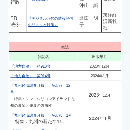
行政
沖山 誠
東洋経
PR
北田 明
『デジタル時代の情報発信
済新報
法令
子
のリスクと対策』
社
雑誌
雑誌名
出版年月
「地方自治」 第913号
2023年12月
「地方自治」 第914号
2024年1月
「九州経済調査月報」 Vol.77 12
号
2023
年12月
特集：シン・シリコンアイランド九
州の展望と発展の方向性
「九州経済調査月報」 Vol.78 1号
2024年1月
特集：九州の新たな1年