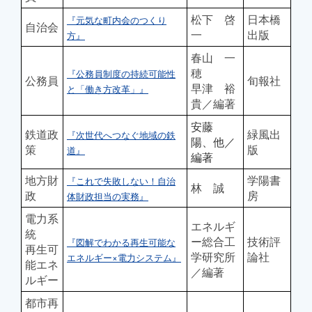
松下 啓
日本橋
『元気な町内会のつくり
自治会
一
出版
方』
春山 一
穂
『公務員制度の持続可能性
公務員
旬報社
早津 裕
と「働き方改革」』
貴／編著
安藤
鉄道政
緑風出
『次世代へつなぐ地域の鉄
陽、他／
策
版
道』
編著
地方財
学陽書
『これで失敗しない！自治
林 誠
政
房
体財政担当の実務』
電力系
エネルギ
統
ー総合工
技術評
『図解でわかる再生可能な
再生可
学研究所
論社
エネルギー×電力システム』
能エネ
／編著
ルギー
都市再