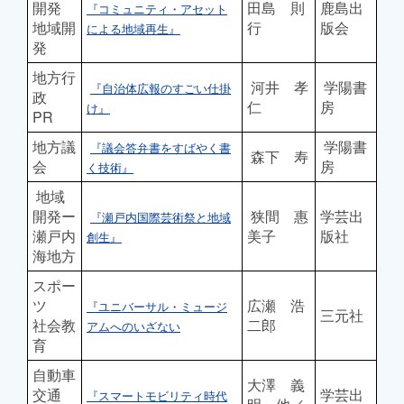
開発
田島 則
鹿島出
『コミュニティ・アセット
地域開
行
版会
による地域再生』
発
地方行
河井 孝
学陽書
『自治体広報のすごい仕掛
政
仁
房
け』
PR
地方議
学陽書
『議会答弁書をすばやく書
森下 寿
会
房
く技術』
地域
開発ー
狭間 惠
学芸出
『瀬戸内国際芸術祭と地域
瀬戸内
美子
版社
創生』
海地方
スポー
ツ
広瀬 浩
『ユニバーサル・ミュージ
三元社
社会教
二郎
アムへのいざない
育
自動車
大澤 義
交通
学芸出
『スマートモビリティ時代