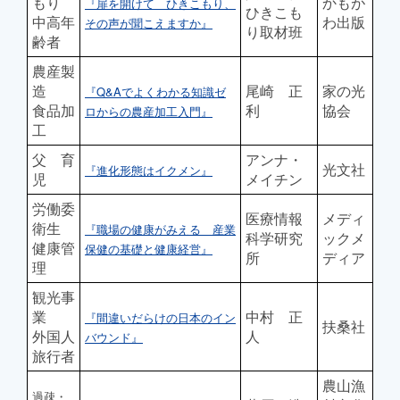
もり
かもが
『扉を開けて ひきこもり、
ひきこも
中高年
わ出版
その声が聞こえますか』
り取材班
齢者
農産製
造
尾崎 正
家の光
『Q&Aでよくわかる知識ゼ
食品加
利
協会
ロからの農産加工入門』
工
父 育
アンナ・
光文社
『進化形態はイクメン』
児
メイチン
労働委
医療情報
メディ
衛生
『職場の健康がみえる 産業
科学研究
ックメ
健康管
保健の基礎と健康経営』
所
ディア
理
観光事
業
中村 正
『間違いだらけの日本のイン
扶桑社
外国人
人
バウンド』
旅行者
農山漁
過疎・