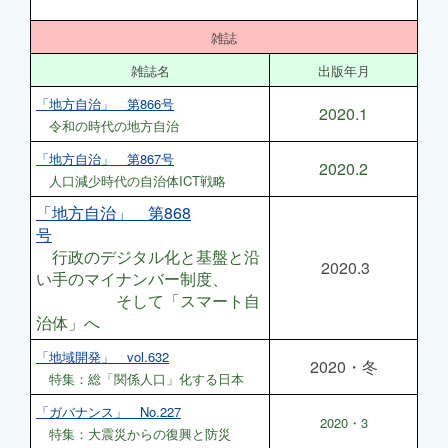
雑誌
雑誌名
出版年月
「地方自治」 第866号
2020.1
令和の時代の地方自治
「地方自治」 第867号
2020.2
人口減少時代の自治体ICT戦略
「地方自治」 第868
号
行政のデジタル化と基盤と沿
2020.3
い手のマイナンバー制度、
そして「スマート自
治体」へ
「地域開発」 vol.632
2020・冬
特集：総「関係人口」化する日本
「ガバナンス」 No.227
2020・3
特集：大震災からの復興と防災