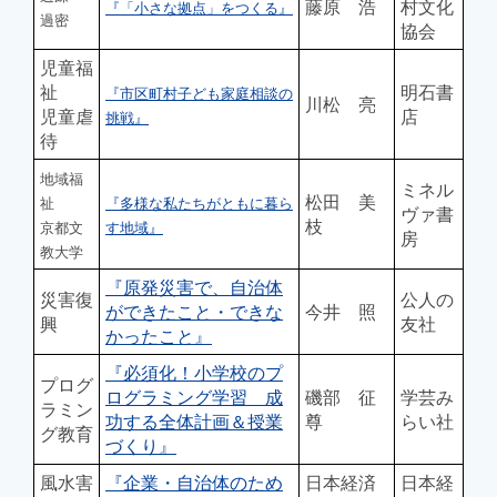
藤原 浩
村文化
『「小さな拠点」をつくる』
過密
協会
児童福
祉
明石書
『市区町村子ども家庭相談の
川松 亮
児童虐
店
挑戦』
待
地域福
ミネル
松田 美
祉
『多様な私たちがともに暮ら
ヴァ書
枝
京都文
す地域』
房
教大学
『原発災害で、自治体
災害復
公人の
ができたこと・できな
今井 照
興
友社
かったこと』
『必須化！小学校のプ
プログ
ログラミング学習 成
磯部 征
学芸み
ラミン
功する全体計画＆授業
尊
らい社
グ教育
づくり』
風水害
『企業・自治体のため
日本経済
日本経