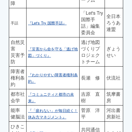
障
「Let's Try
全日本
国際手
ろうあ
手話
『Let's Try 国際手話』
話」編集
連盟
委員会
自然災
逃げ地図
害
づくりプ
ぎょう
『災害から命を守る「逃げ地
災害予
ロジェク
せい
図」づくり』
防
トチーム
障害者
『わかりやすい障害者権利条
権利条
長瀬 修
伏流社
約』
約
都市社
吉原 直
筑摩書
『コミュニティと都市の未
会学
樹
房
来』
能率
菅原 洋
河出書
『「疲れない」が毎日続く！
健脳法
平
房新社
休み方マネジメント』
ひきこ
共同通信