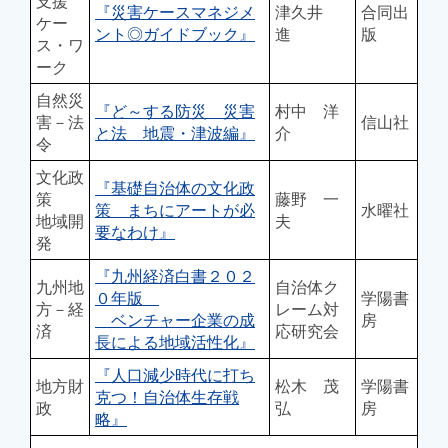
支援
『災害ケースマネジメ
津久井
合同出
ケー
ント◎ガイドブック』
進
版
ス・ワ
ーク
自然災
『ど～する防災 災害
村中 洋
害－法
信山社
と法 地震・津波編』
介
令
文化政
『基礎自治体の文化政
策
藤野 一
策 まちにアートが必
水曜社
地域開
夫
要なわけ』
発
『九州経済白書２０２
九州地
自治体ク
０年版
学陽書
方－経
レーム対
ベンチャー企業の成
房
済
応研究会
長による地域活性化』
『人口減少時代に打ち
地方財
松木 茂
学陽書
克つ！自治体生存戦
政
弘
房
略』