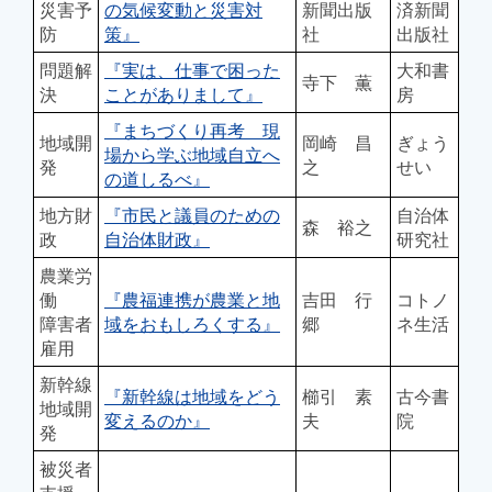
災害予
の気候変動と災害対
新聞出版
済新聞
防
策』
社
出版社
問題解
『実は、仕事で困った
大和書
寺下 薫
決
ことがありまして』
房
『まちづくり再考 現
地域開
岡崎 昌
ぎょう
場から学ぶ地域自立へ
発
之
せい
の道しるべ』
地方財
『市民と議員のための
自治体
森 裕之
政
自治体財政』
研究社
農業労
働
『農福連携が農業と地
吉田 行
コトノ
障害者
域をおもしろくする』
郷
ネ生活
雇用
新幹線
『新幹線は地域をどう
櫛引 素
古今書
地域開
変えるのか』
夫
院
発
被災者