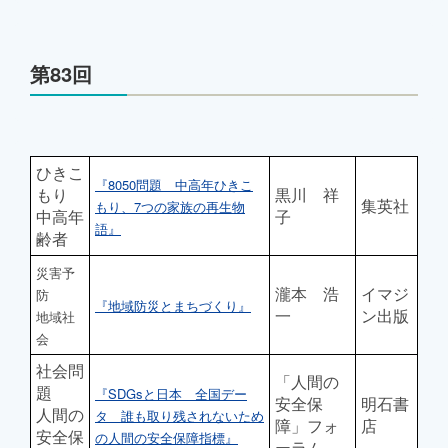
第83回
ひきこ
『8050問題 中高年ひきこ
もり
黒川 祥
集英社
もり、7つの家族の再生物
中高年
子
語』
齢者
災害予
瀧本 浩
イマジ
防
『地域防災とまちづくり』
一
ン出版
地域社
会
社会問
「人間の
題
『SDGsと日本 全国デー
安全保
明石書
人間の
タ 誰も取り残されないため
障」フォ
店
安全保
の人間の安全保障指標』
ーラム