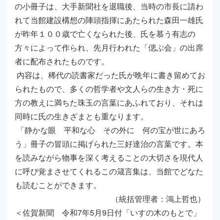
の小冊子は、大手新聞社を退職後、当時の市長に請わ
れて当館建設構想の陣頭指揮にあたられた森田一雄氏
が昨年１００歳で亡くなられた後、氏を慕う有志の
方々によって作られ、先月行われた「偲ぶ会」の出席
者に配布されたものです。
内容は、稀代の読書家だった氏が晩年に書き留めてお
られたもので、多くの哲学者や文人らの生き方・死に
方の教えに満ちた珠玉の言葉にあふれており、それは
同時に氏の生きざまとも重なります。
「静かな眼 平和な心 その外に 何の宝が世にあろ
う」冊子の冒頭に掲げられた三好達治の言葉です。本
を読みながら物事を深く考えることの大切さを現代人
に呼び覚まさせてくれるこの箴言集は、当館でどなた
も読むことができます。
（統括管理者：鴻上哲也）
＜佐賀新聞 令和7年5月9日付「いすの木のもとで」