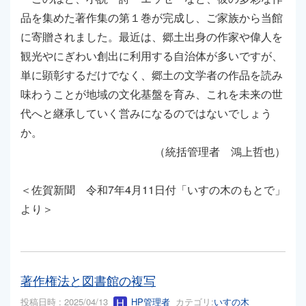
品を集めた著作集の第１巻が完成し、ご家族から当館
に寄贈されました。最近は、郷土出身の作家や偉人を
観光やにぎわい創出に利用する自治体が多いですが、
単に顕彰するだけでなく、郷土の文学者の作品を読み
味わうことが地域の文化基盤を育み、これを未来の世
代へと継承していく営みになるのではないでしょう
か。
（統括管理者 鴻上哲也）
＜佐賀新聞 令和7年4月11日付「いすの木のもとで」
より＞
著作権法と図書館の複写
投稿日時 : 2025/04/13
HP管理者
カテゴリ:
いすの木