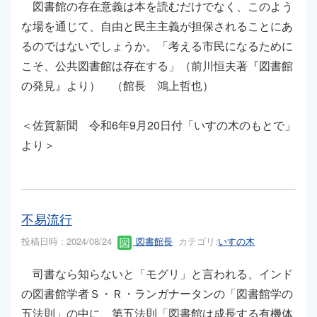
図書館の存在意義は本を読むだけでなく、このよう
な場を通じて、自由と民主主義が担保されることにあ
るのではないでしょうか。「考える市民になるために
こそ、公共図書館は存在する」（前川恒夫著『図書館
の発見』より） （館長 鴻上哲也）
＜佐賀新聞 令和6年9月20日付「いすの木のもとで」
より＞
不易流行
投稿日時 : 2024/08/24
図書館長
カテゴリ:
いすの木
司書なら知らないと「モグリ」と言われる、インド
の図書館学者Ｓ・Ｒ・ランガナータンの「図書館学の
五法則」の中に、第五法則「図書館は成長する有機体