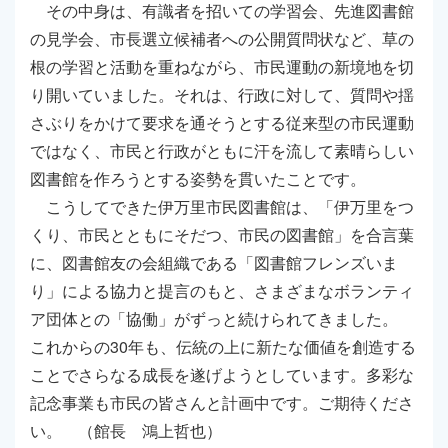
その中身は、有識者を招いての学習会、先進図書館
の見学会、市長選立候補者への公開質問状など、草の
根の学習と活動を重ねながら、市民運動の新境地を切
り開いていました。それは、行政に対して、質問や揺
さぶりをかけて要求を通そうとする従来型の市民運動
ではなく、市民と行政がともに汗を流して素晴らしい
図書館を作ろうとする姿勢を貫いたことです。
こうしてできた伊万里市民図書館は、「伊万里をつ
くり、市民とともにそだつ、市民の図書館」を合言葉
に、図書館友の会組織である「図書館フレンズいま
り」による協力と提言のもと、さまざまなボランティ
ア団体との「協働」がずっと続けられてきました。
これからの30年も、伝統の上に新たな価値を創造する
ことでさらなる成長を遂げようとしています。多彩な
記念事業も市民の皆さんと計画中です。ご期待くださ
い。 （館長 鴻上哲也）