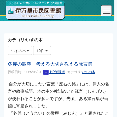
トップページ
こんにちは、図書館長です！
カテゴリ:いすの木
いすの木
10件
冬麗の微塵 考える大切さ教える箴言集
投稿日時 : 2025/05/31
HP管理者
カテゴリ:
いすの木
自分が大切にしたい言葉「座右の銘」には、偉人の名
言や故事成語、本の中の教訓めいた箴言（しんげん）
が使われることが多いですが、先頃、ある箴言集が当
館に寄贈されました。
『冬麗（とうれい）の微塵（みじん）』と題されたこ