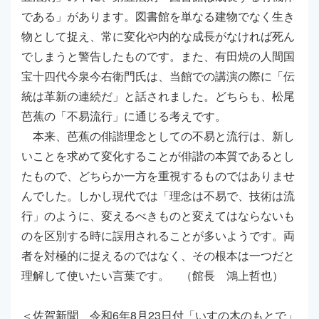
である」があります。図書館を単なる建物でなく生き
物として捉え、常に変化や内的な成長がなければ死ん
でしまうと警告したものです。また、有田焼の人間国
宝十四代今泉今右衛門氏は、当館での講演の際に「伝
統は革新の連続だ」と話されました。どちらも、松尾
芭蕉の「不易流行」に通じる考えです。
本来、芭蕉の俳諧理念としての不易と流行は、新し
いことを求めて変化することが俳諧の本質であるとし
たもので、どちらか一方を重視するものではありませ
んでした。しかし現代では「理念は不易で、技術は流
行」のように、変えるべきものと変えてはならないも
のを区別する時に誤用されることが多いようです。両
者を対極的に捉えるのではなく、その根本は一つだと
理解して使いたい言葉です。 （館長 鴻上哲也）
＜佐賀新聞 令和6年8月23日付「いすの木のもとで」