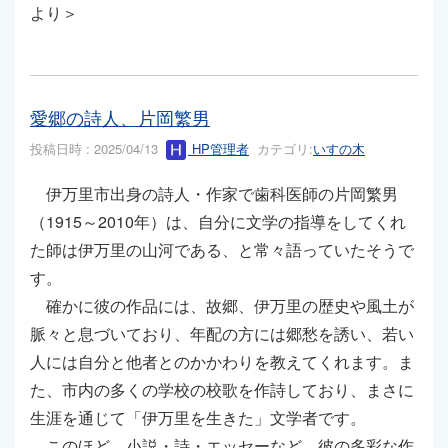
より＞
愛郷の詩人、片岡繁男
投稿日時 : 2025/04/13
HP管理者
カテゴリ:
いすの木
伊万里市出身の詩人・作家で歯科医師の片岡繁男
（1915～2010年）は、自分に文学の指導をしてくれ
た師は伊万里の山河である、と常々語っていたそうで
す。
確かに彼の作品には、故郷、伊万里の歴史や風土が
脈々と息づいており、年配の方には郷愁を誘い、若い
人には自分と他者とのかかわりを教えてくれます。ま
た、市内の多くの学校の校歌を作詩しており、まさに
生涯を通じて「伊万里を生きた」文学者です。
このほど、小説・詩・エッセーなど、彼の多彩な作