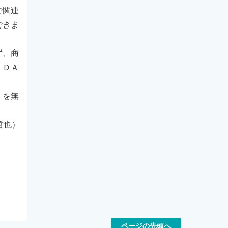
で関連
できま
ず、商
、ＤＡ
」を無
哲也）
ページの先頭へ