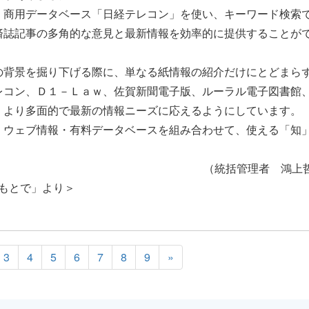
商用データベース「日経テレコン」を使い、キーワード検索
済誌記事の多角的な意見と最新情報を効率的に提供することが
背景を掘り下げる際に、単なる紙情報の紹介だけにとどまら
レコン、Ｄ１－Ｌａｗ、佐賀新聞電子版、ルーラル電子図書館
、より多面的で最新の情報ニーズに応えるようにしています。
ウェブ情報・有料データベースを組み合わせて、使える「知
（統括管理者 鴻上
のもとで」より＞
3
4
5
6
7
8
9
»