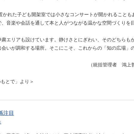
置かれた子ども開架室では小さなコンサートが開かれることも
で、音楽や会話を通して本と人がつながる温かな空間づくりを
粛エリアも設けています。静けさとにぎわい、そのどちらも
出会いが調和する場所。そこにこそ、これからの「知の広場」
（統括管理者 鴻上
のもとで」より＞
係注目
木