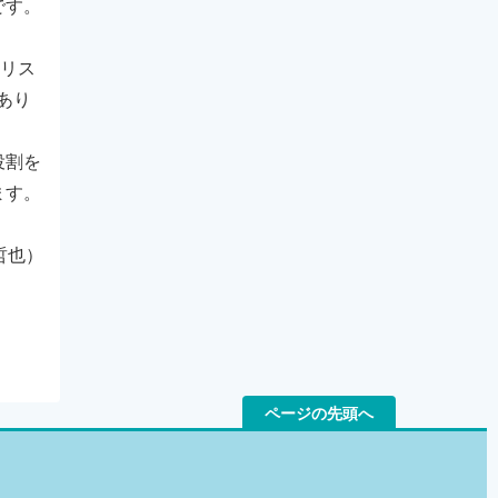
です。
護リス
あり
役割を
ます。
哲也）
ページの先頭へ