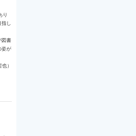
あり
目指し
が図書
の姿が
哲也）