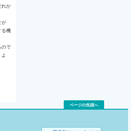
だれか
なが
する機
るので
』よ
ページの先頭へ