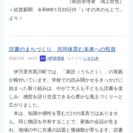
（統括管理者 鴻上哲也）
＜佐賀新聞 令和8年1月23日付「いすの木のもとで」
より＞
読書のまちづくり 共同体育む未来への投資
投稿日時 : 02/07
HP管理者
カテゴリ:
いすの木
伊万里市黒川町では、「家読（うちどく）」の実践
が根付いています。学校での読み聞かせをきっかけに
始まった取り組みは、やがて大人も子どもも読書を楽
しみ、感想を語り交流できる心豊かな風土づくりへと
広がりました。
本は、知識や感性を育むだけの道具ではありませ
ん。同じ物語を共有することで、家族の会話が生ま
れ、地域の中に共通の話題と価値観が育ちます。読書