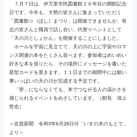
７月７日は、伊万里市民図書館２６年目の開館記念
日です。今年も、大勢の皆さんに集まっていただく
「図書館☆（ほし）まつり」は開催できませんが、有
志の皆さんと職員で話し合い、代替イベントとして
「天の川としょかん」を開催することにしました。
ホールを宇宙に見立てて、天の川の上に宇宙やロマ
ンス関連の本をたくさん並べます。参加者はめいめい
好きな本を借りたら、その場所にメッセージを書いた
星型カードを置きます。１１日までの期間中には願い
事いっぱいの天の川が完成する予定です。
「密」にならなくても、本でつながる人の温かさを
感じられるイベントをめざしています。（館長 鴻上
哲也）
＜佐賀新聞 令和3年6月28日付「いすの木のもとで」
より＞