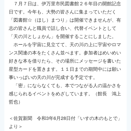
７月７日は、伊万里市民図書館２６年目の開館記念
日です。今年も、大勢の皆さんに集まっていただく
「図書館☆（ほし）まつり」は開催できませんが、有
志の皆さんと職員で話し合い、代替イベントとして
「天の川としょかん」を開催することにしました。
ホールを宇宙に見立てて、天の川の上に宇宙やロマ
ンス関連の本をたくさん並べます。参加者はめいめい
好きな本を借りたら、その場所にメッセージを書いた
星型カードを置きます。１１日までの期間中には願い
事いっぱいの天の川が完成する予定です。
「密」にならなくても、本でつながる人の温かさを
感じられるイベントをめざしています。（館長 鴻上
哲也）
＜佐賀新聞 令和3年6月28日付「いすの木のもとで」
より＞