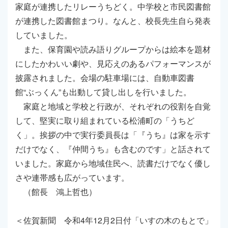
家庭が連携したリレーうちどく。中学校と市民図書館
が連携した図書館まつり。なんと、校長先生自ら発表
していました。
また、保育園や読み語りグループからは絵本を題材
にしたかわいい劇や、見応えのあるパフォーマンスが
披露されました。会場の駐車場には、自動車図書
館“ぶっくん”も出動して貸し出しを行いました。
家庭と地域と学校と行政が、それぞれの役割を自覚
して、堅実に取り組まれている松浦町の「うちど
く」。挨拶の中で実行委員長は「『うち』は家を示す
だけでなく、『仲間うち』も含むのです」と話されて
いました。家庭から地域住民へ、読書だけでなく優し
さや連帯感も広がっています。
（館長 鴻上哲也）
＜佐賀新聞 令和4年12月2日付「いすの木のもとで」