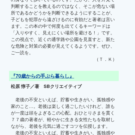
判断することを教えるのではなく、そこが危ない場
所であるかどうかを判断できるようにすることが、
子どもを犯罪から遠ざけるのに有効だと著者は言い
ます。この本の中で何度も出てくるキーワードは
「入りやすく、見えにくい場所を避ける！」です。
この視点で、近くの通学路や公園を見直すと、新た
な危険と対策の必要が見えてくるようです。ぜひ、
ご一読を。
（Ｔ．Ｋ）
『70歳からの手ぶら暮らし』
松原 惇子／著 SBクリエイティブ
老後の不安といえば、貯蓄や生きがい、孤独感や
家のこと…。老後は楽しく過ごしたいけれど、誰も
が一度は頭をよぎるこの心配。おひとりさまを貫く
７７歳の著者が、軽やかに生きる女性たちを取材し
ながら、老後を元気に過ごすコツを伝授します。
老後の不安といえば、貯蓄や生きがい、孤独感や