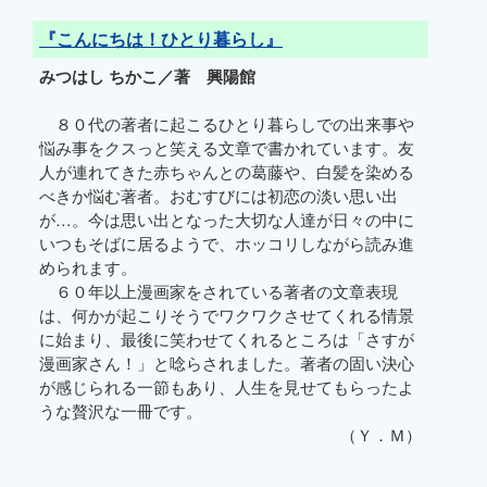
『こんにちは！ひとり暮らし』
みつはし ちかこ／著 興陽館
８０代の著者に起こるひとり暮らしでの出来事や
悩み事をクスっと笑える文章で書かれています。友
人が連れてきた赤ちゃんとの葛藤や、白髪を染める
べきか悩む著者。おむすびには初恋の淡い思い出
が…。今は思い出となった大切な人達が日々の中に
いつもそばに居るようで、ホッコリしながら読み進
められます。
６０年以上漫画家をされている著者の文章表現
は、何かが起こりそうでワクワクさせてくれる情景
に始まり、最後に笑わせてくれるところは「さすが
漫画家さん！」と唸らされました。著者の固い決心
が感じられる一節もあり、人生を見せてもらったよ
うな贅沢な一冊です。
（Ｙ．Ｍ）