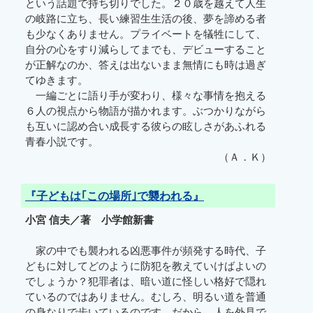
という話題で持ち切りでした。２０歳を越えて人生
の岐路に立ち、長い練習生生活の後、夢を諦める者
も少なくありません。プライベートを犠牲にして、
自分の心をすり減らしてまでも、デビューすること
が正解なのか、答えは出ないまま無情にも時は過ぎ
てゆきます。
一編ごとに語り手が変わり、様々な事情を抱える
６人の視点から物語が描かれます。ぶつかりながら
も互いに認め合い成長する彼らの眩しさがあふれる
青春小説です。
（Ａ．Ｋ）
『子どもは｢この場所｣で襲われる』
小宮 信夫／著 小学館新書
家の中でも襲われる凶悪事件が頻発する時代、子
どもに対してどのように防犯を教えていけばよいの
でしょうか？犯罪者は、暗い道に怪しい格好で隠れ
ているのではありません。むしろ、明るい道を普通
の身なりで歩いているのです。だから、人を外見で