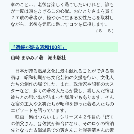
家のこと…。老後は楽しく過ごしたいけれど、誰も
が一度は頭をよぎるこの心配。おひとりさまを貫く
７７歳の著者が、軽やかに生きる女性たちを取材し
ながら、老後を元気に過ごすコツを伝授します。
（Ｓ．Ｓ）
『宿帳が語る昭和100年』
山崎 まゆみ／著 潮出版社
日本が誇る温泉文化に最も触れることができる湯
宿は、昭和初期から文化芸術の支援を行い、文化人
たちの創作の場でした。また、政治家や昭和の大ス
ターなど、多くの著名人たちが愛し、親しんだ宿は
彼らとの思い出が詰まった場所でもあります。そん
な宿の主人や女将たちが昭和を飾った著名人たちの
エピソードを語っています。
映画「男はつらいよ」シリーズ４２作目の「ぼく
の伯父さん」は佐賀が舞台になり、そのロケの宿泊
先となった古湯温泉での寅さんこと渥美清さんの素