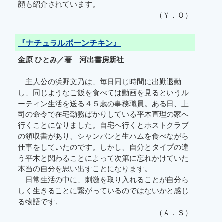
顔も紹介されています。
（Ｙ．Ｏ）
『ナチュラルボーンチキン』
金原 ひとみ／著 河出書房新社
主人公の浜野文乃は、毎日同じ時間に出勤退勤
し、同じようなご飯を食べては動画を見るというル
ーティン生活を送る４５歳の事務職員。ある日、上
司の命令で在宅勤務ばかりしている平木直理の家へ
行くことになりました。自宅へ行くとホストクラブ
の領収書があり、シャンパンと生ハムを食べながら
仕事をしていたのです。しかし、自分とタイプの違
う平木と関わることによって次第に忘れかけていた
本当の自分を思い出すことになります。
日常生活の中に、刺激を取り入れることが自分ら
しく生きることに繋がっているのではないかと感じ
る物語です。
（Ａ．Ｓ）