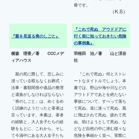
冊です。
（K.S）
『これで死ぬ アウドドアに
『親を見送る喪のしごと』
行く前に知っておきたい危険
の事例集』
横森 理香／著 CCCメデ
羽根田 治／著 山と渓谷
ィアハウス
社
親の死に際して、悲しみに
『これで死ぬ』何とストレ
浸っている暇もなくお葬式・
ートなタイトルでしょう。本
法事・書類関係や遺品の整理
書では、野山や海や川などの
と遺族がしなければならない
アウトドアであとを絶たない
「喪のしごと」は、めくるめ
事故について、すべって落ち
く試練のようだったと著者は
て死ぬ、道に迷って死ぬ、風
言っています。本書は、著者
に飛ばされて死ぬ、疲れて死
の経験と、大人女子たちの経
ぬ、助けようとして死ぬ、な
験をもとに、これから、そし
どなど自然の中に潜む様々な
て今渦中にある大人女子たち
危険を事細かく並べ、実際に