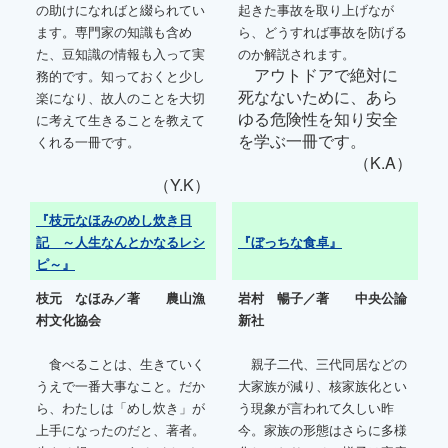
の助けになればと綴られてい
起きた事故を取り上げなが
ます。専門家の知識も含め
ら、どうすれば事故を防げる
た、豆知識の情報も入って実
のか解説されます。
アウトドアで絶対に
務的です。知っておくと少し
死なないために、あら
楽になり、故人のことを大切
ゆる危険性を知り安全
に考えて生きることを教えて
を学ぶ一冊です。
くれる一冊です。
（K.A）
（Y.K）
『枝元なほみのめし炊き日
記 ～人生なんとかなるレシ
『ぼっちな食卓』
ピ～』
枝元 なほみ／著
農山漁
岩村 暢子／著 中央公論
村文化協会
新社
食べることは、生きていく
親子二代、三代同居などの
うえで一番大事なこと。だか
大家族が減り、核家族化とい
ら、わたしは「めし炊き」が
う現象が言われて久しい昨
上手になったのだと、著者。
今。家族の形態はさらに多様