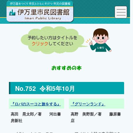
No.752 令和5年10月
『ロバのスーコと旅をする』
『グリーンランド』
高田 晃太郎／著 河出書
高野 美野梨／著 藤原書
房新社
店