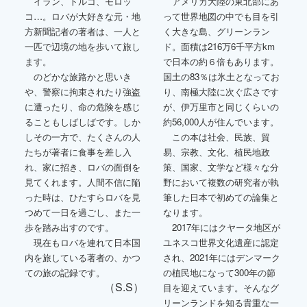
イラン、トルコ、モロッ
アメリカ大陸の東北部にあ
コ…。ロバが大好きな元・地
って世界地図の中でも目を引
方新聞記者の著者は、一人と
く大きな島、グリーンラン
一匹で辺境の地を歩いて旅し
ド。面積は216万6千平方km
ます。
で日本の約６倍もあります。
のどかな旅路かと思いき
国土の83％は氷土となってお
や、警察に拘束されたり強盗
り、南極大陸に次ぐ広さです
に遭ったり、命の危険を感じ
が、伊万里市と同じくらいの
ることもしばしばです。しか
約56,000人が住んでいます。
しその一方で、たくさんの人
この本は社会、民族、貿
たちが著者に食事を差し入
易、宗教、文化、植民地政
れ、家に招き、ロバの面倒を
策、国家、文学など様々な分
見てくれます。人間不信に陥
野において複数の研究者が執
った時は、ひたすらロバを見
筆した日本で初めての論集と
つめて一日を過ごし、また一
なります。
歩を踏み出すのです。
2017年にはクヤータ地区が
現在もロバを連れて日本国
ユネスコ世界文化遺産に認定
内を旅している著者の、かつ
され、2021年にはデンマーク
ての旅の記録です。
の植民地になって300年の節
（S.S）
目を迎えています。そんなグ
リーンランドを知る貴重な一