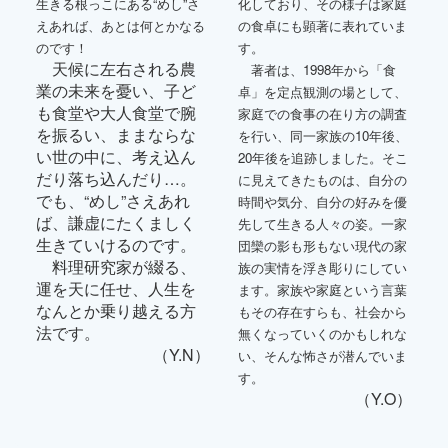
生きる根っこにある“めし”さ
化しており、その様子は家庭
えあれば、あとは何とかなる
の食卓にも顕著に表れていま
のです！
す。
天候に左右される農
著者は、1998年から「食
業の未来を憂い、子ど
卓」を定点観測の場として、
も食堂や大人食堂で腕
家庭での食事の在り方の調査
を振るい、ままならな
を行い、同一家族の10年後、
い世の中に、考え込ん
20年後を追跡しました。そこ
だり落ち込んだり…。
に見えてきたものは、自分の
でも、“めし”さえあれ
時間や気分、自分の好みを優
ば、謙虚にたくましく
先して生きる人々の姿。一家
生きていけるのです。
団欒の影も形もない現代の家
料理研究家が綴る、
族の実情を浮き彫りにしてい
運を天に任せ、人生を
ます。家族や家庭という言葉
なんとか乗り越える方
もその存在すらも、社会から
法です。
無くなっていくのかもしれな
（Y.N）
い、そんな怖さが潜んでいま
す。
（Y.O）