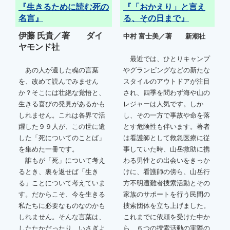
『生きるために読む死の
『「おかえり」と言え
名言』
る、その日まで』
伊藤 氏貴／著 ダイ
中村 富士美／著 新潮社
ヤモンド社
最近では、ひとりキャンプ
あの人が遺した魂の言葉
やグランピングなどの新たな
を、改めて読んでみません
スタイルのアウトドアが注目
か？そこには壮絶な覚悟と、
され、四季を問わず海や山の
生きる喜びの発見があるかも
レジャーは人気です。しか
しれません。これは各界で活
し、その一方で事故や命を落
躍した９９人が、この世に遺
とす危険性も伴います。著者
した「死についてのことば」
は看護師として救急医療に従
を集めた一冊です。
事していた時、山岳救助に携
誰もが「死」について考え
わる男性との出会いをきっか
るとき、裏を返せば「生き
けに、看護師の傍ら、山岳行
る」ことについて考えていま
方不明遭難者捜索活動とその
す。だからこそ、今を生きる
家族のサポートを行う民間の
私たちに必要なものなのかも
捜索団体を立ち上げました。
しれません。そんな言葉は、
これまでに依頼を受けた中か
したたかだったり、いさぎよ
ら、６つの捜索活動の実際の