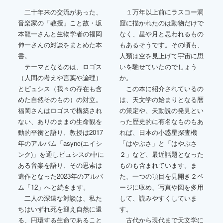
二十年来の交流があった、
１万年以上前にラスコー洞
音楽家の「教授」こと故・坂
窟に描かれたのは動物だけで
本龍一さんと生物学者の福岡
なく、星や月と思われるもの
伸一さんの対談をまとめた本
もあるそうです。その頃も、
書。
人類は空を見上げて宇宙に思
テーマとなるのは、ロゴス
いを馳せていたのでしょう
（人間の考えや言葉や論理）
か。
とピュシス（我々の存在も含
この本に紹介されているの
めた自然そのもの）の対立。
は、天文学の始まりとなる暦
福岡さんはロゴスで構築され
の策定や、天動説の発見とい
ない、ありのままの生命観を
った歴史的に有名なものもあ
動的平衡と語り、教授は2017
れば、日本の小惑星探査機
年のアルバム「async(エイシ
「はやぶさ」と「はやぶさ
ンク)」を通しピュシスの中に
２」など、最近話題となった
ある音楽を語り、その思索は
ものも含まれています。ま
遺作となった2023年のアルバ
た、一つの項目を見開き２ペ
ム「12」へと続きます。
ージに収め、写真や図を多用
二人の深遠な対談は、私た
して、読みやすくしていま
ちはいずれ死を迎え自然に還
す。
る、円環する生命であること
古代から現代まで天文学に