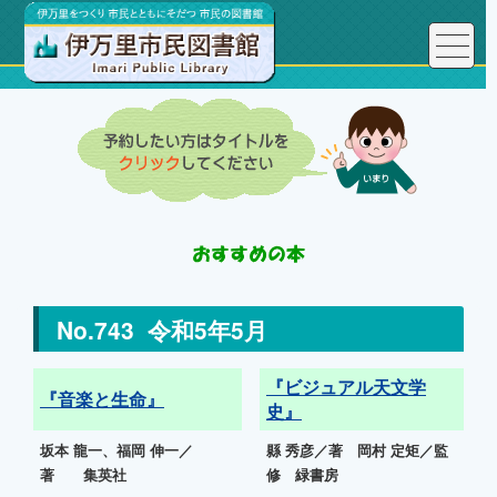
No.743 令和5年5月
『ビジュアル天文学
『音楽と生命』
史』
坂本 龍一、福岡 伸一／
縣 秀彦／著 岡村 定矩／監
著 集英社
修 緑書房