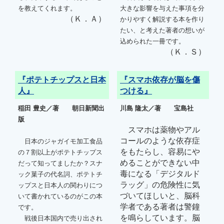
を教えてくれます。
大きな影響を与えた事項を分
（Ｋ．Ａ）
かりやすく解説する本を作り
たい、と考えた著者の想いが
込められた一冊です。
（Ｋ．Ｓ）
『ポテトチップスと日本
『スマホ依存が脳を傷
人』
つける』
稲田 豊史／著 朝日新聞出
川島 隆太／著 宝島社
版
スマホは薬物やアル
コールのような依存症
日本のジャガイモ加工食品
をもたらし、容易にや
の７割以上がポテトチップス
めることができない中
だって知ってましたか？スナ
毒になる「デジタルド
ック菓子の代名詞、ポテトチ
ラッグ」の危険性に気
ップスと日本人の関わりにつ
づいてほしいと、脳科
いて書かれているのがこの本
学者である著者は警鐘
です。
を鳴らしています。脳
戦後日本国内で売り出され