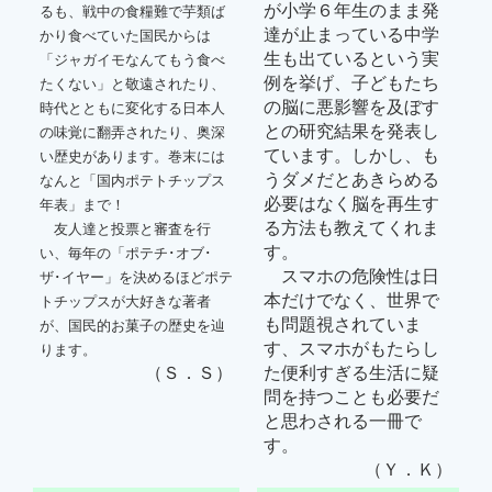
が小学６年生のまま発
るも、戦中の食糧難で芋類ば
達が止まっている中学
かり食べていた国民からは
生も出ているという実
「ジャガイモなんてもう食べ
例を挙げ、子どもたち
たくない」と敬遠されたり、
の脳に悪影響を及ぼす
時代とともに変化する日本人
との研究結果を発表し
の味覚に翻弄されたり、奥深
ています。しかし、も
い歴史があります。巻末には
うダメだとあきらめる
なんと「国内ポテトチップス
必要はなく脳を再生す
年表」まで！
る方法も教えてくれま
友人達と投票と審査を行
す。
い、毎年の「ポテチ･オブ･
スマホの危険性は日
ザ･イヤー」を決めるほどポテ
本だけでなく、世界で
トチップスが大好きな著者
も問題視されていま
が、国民的お菓子の歴史を辿
す、スマホがもたらし
ります。
（Ｓ．Ｓ）
た便利すぎる生活に疑
問を持つことも必要だ
と思わされる一冊で
す。
（Ｙ．Ｋ）