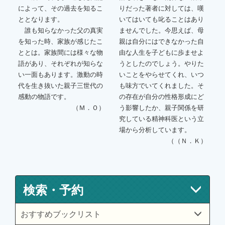
によって、その過去を知るこ
りだった著者に対しては、嘆
ととなります。
いてはいても叱ることはあり
誰も知らなかった父の真実
ませんでした。今思えば、母
を知った時、家族が感じたこ
親は自分にはできなかった自
ととは。家族間には様々な物
由な人生を子どもに歩ませよ
語があり、それぞれが知らな
うとしたのでしょう。やりた
い一面もあります。激動の時
いことをやらせてくれ、いつ
代を生き抜いた親子三世代の
も味方でいてくれました。そ
感動の物語です。
の存在が自分の性格形成にど
（Ｍ．Ｏ）
う影響したか、親子関係を研
究している精神科医という立
場から分析しています。
（（Ｎ．Ｋ）
検索・予約
おすすめブックリスト