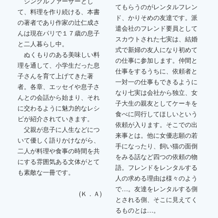
シングルファーザーとし
てもらうのがレンタルフレン
て、料理を作り続ける、本書
ド、かりそめの友達です。派
の著者であり作家の辻仁成さ
遣会社のフレンド要員として
んは現在パリで１７歳の息子
スカウトされた七実は、結婚
と二人暮らし中。
式で新婦の友人になり初めて
ぬくもりのある美味しい料
の仕事に参加します。仲間と
理を通して、小学生だった息
仕事をするうちに、依頼者と
子さんを育て上げてきた著
一対一の仕事もできるように
者。各章、エッセイや息子さ
なり七実は会社から独立、女
んとの会話から始まり、それ
子大生の親友としてケーキを
に交わるように魅力的なレシ
食べに同行してほしいという
ピが紹介されていきます。
依頼が入ります。そこでの出
父親が息子に人生などにつ
来事とは。他に女優志願の若
いて優しく語りかけながら、
手になったり、飼い猫の面倒
二人が料理や食事の時間を共
をみる話など四つの依頼の物
にする雰囲気ある文体がとて
語。フレンドをレンタルする
も素敵な一冊です。
人の求める理由は様々のよう
で…。友達をレンタルする側
(Ｋ．Ａ)
とされる側、そこに見えてく
るものとは…。