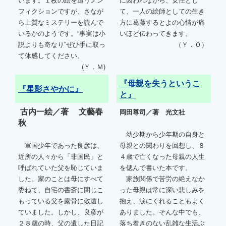
フィクションですが、さなが
て、一人の絵師としての生き
ら上質なミステリーを読んで
方に葛藤するとよの心情が痛
いるかのようです。“事実は小
いほど伝わってきます。
説よりも奇なり”ぜひ手に取っ
（Ｙ．Ｏ）
て体感してください。
(Ｙ．Ｍ)
『母親を失うというこ
『星影さやかに』
と』
古内一絵／著 文藝春
岡田尊司／著 光文社
秋
幼少期から少年期の自身と
軍国少年であった良彦は、
母親との関わりを回想し、８
近所の人々から「非国民」と
４歳で亡くなった母親の人生
呼ばれていた父を恥じていま
を偲んで書いた本です。
した。家のことは母にすべて
家族関係で苦労の絶えなか
委ねて、自宅の書斎に閉じこ
った母親は常に深い悲しみを
もっている父を露骨に敬遠し
抱え、涙にくれることもよく
ていました。しかし、良彦が
ありました。そんな中でも、
２８歳の時、父の遺した日記
落ち着きのない乱雑な生活ぶ