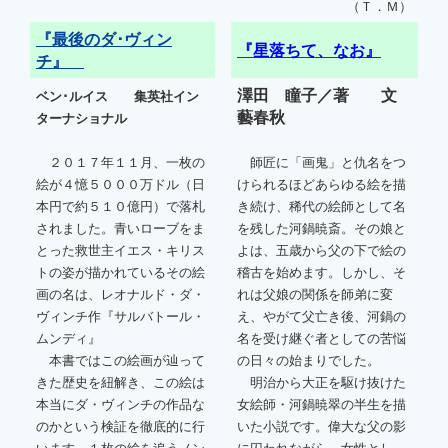
（Ｔ．Ｍ）
『最後のダ･ヴィン
『星落ちて、なお』
チ』
澤田 瞳子／著 文
ベン･ルイス 集英社イン
藝春秋
ターナショナル
２０１７年１１月、一枚の
師匠に「画鬼」と仇名をつ
絵が４憶５０００万ドル（日
けられるほどあらゆる絵を描
本円で約５１０億円）で落札
き続け、稀代の絵師として名
されました。青いローブをま
を残した河鍋暁斎。その娘と
とった救世主イエス・キリス
よは、五歳から父の下で絵の
トの姿が描かれているその絵
稽古を始めます。しかし、そ
画の名は、レオナルド・ダ・
れは父娘の関係を師弟に変
ヴィンチ作『サルバトール・
え、やがて父亡き後、河鍋の
ムンディ』
名を受け継ぐ者としての苦悩
本書ではこの絵画が辿って
の日々の始まりでした。
きた歴史を紐解き、この絵は
明治から大正を駆け抜けた
本当にダ・ヴィンチの作品な
女絵師・河鍋暁翠の半生を描
のかという検証を徹底的に行
いた小説です。偉大な父の影
います。１枚の絵を追うノン
に囚われながら、女性とし