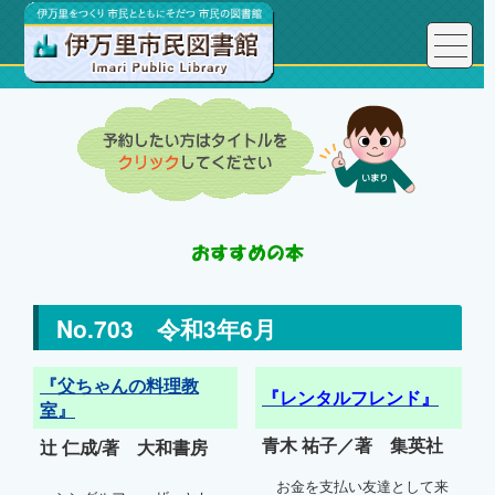
No.703 令和3年6月
『父ちゃんの料理教
『レンタルフレンド』
室』
青木 祐子／著 集英社
辻 仁成/著 大和書房
お金を支払い友達として来