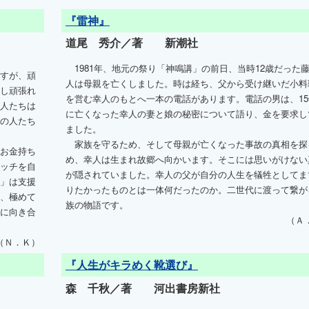
『雷神』
道尾 秀介／著 新潮社
1981年、地元の祭り「神鳴講」の前日、当時12歳だった
すが、頑
人は母親を亡くしました。時は経ち、父から受け継いだ小料
し頑張れ
を営む幸人のもとへ一本の電話があります。電話の男は、15
人たちは
に亡くなった幸人の妻と娘の秘密について語り、金を要求し
の人たち
ました。
家族を守るため、そして母親が亡くなった事故の真相を探
お金持ち
め、幸人は生まれ故郷へ向かいます。そこには思いがけない
ッチを自
が隠されていました。幸人の父が自分の人生を犠牲としてま
」は支援
りたかったものとは一体何だったのか。二世代に渡って繋が
、極めて
族の物語です。
に向き合
（Ａ
（Ｎ．Ｋ）
『人生がキラめく靴選び』
森 千秋／著 河出書房新社