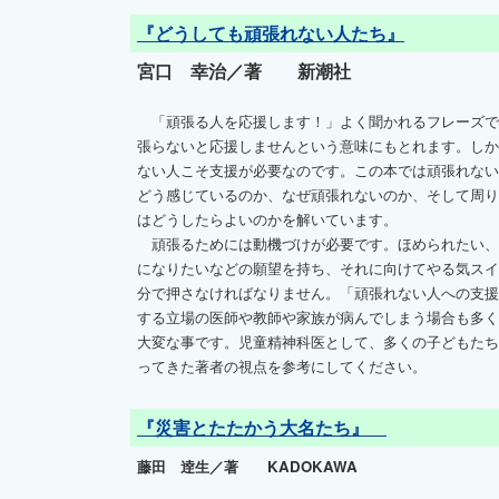
『どうしても頑張れない人たち』
宮口 幸治／著 新潮社
「頑張る人を応援します！」よく聞かれるフレーズで
張らないと応援しませんという意味にもとれます。しか
ない人こそ支援が必要なのです。この本では頑張れない
どう感じているのか、なぜ頑張れないのか、そして周り
はどうしたらよいのかを解いています。
頑張るためには動機づけが必要です。ほめられたい、
になりたいなどの願望を持ち、それに向けてやる気スイ
分で押さなければなりません。「頑張れない人への支援
する立場の医師や教師や家族が病んでしまう場合も多く
大変な事です。児童精神科医として、多くの子どもたち
ってきた著者の視点を参考にしてください。
『災害とたたかう大名たち』
藤田 逹生／著 KADOKAWA