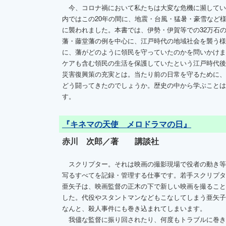
今、コロナ禍において私たちは大変な危機に瀕してい
内ではこの20年の間に、地震・台風・猛暑・豪雪など
に襲われました。本書では、伊勢・伊賀等での32万石
藩・藤堂藩の例を中心に、江戸時代の地域社会を襲う様
に、藩がどのように領民を守っていたのかを問いかけま
ケアも含む領民の生活を保護していたという江戸時代後
災害復興策の充実とは。当たり前の日常を守るために、
どう闘ってきたのでしょうか。歴史の中から学ぶことは
す。
『キネマの天使 メロドラマの日』
赤川 次郎／著 講談社
スクリプター。それは映画の撮影現場で役者の動き等
写るすべてを記録・管理する仕事です。若手スクリプタ
亜矢子は、映画監督の正木の下で新しい映画を撮ること
した。代役やスタントマンなどもこなしてしまう亜矢子
なんと、殺人事件にも巻き込まれてしまいます。
我儘な監督に振り回されたり、何度もトラブルに巻き