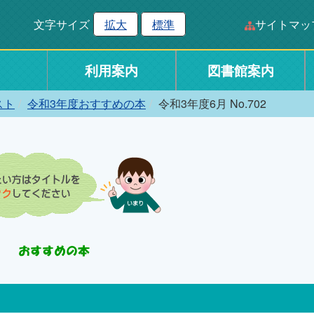
文字サイズ
拡大
標準
サイトマッ
利用案内
図書館案内
スト
令和3年度おすすめの本
令和3年度6月 No.702