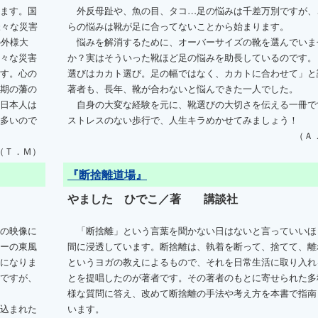
ます。国
外反母趾や、魚の目、タコ…足の悩みは千差万別ですが、
様々な災害
らの悩みは靴が足に合ってないことから始まります。
の外様大
悩みを解消するために、オーバーサイズの靴を選んでいま
々な災害
か？実はそういった靴ほど足の悩みを助長しているのです。
す。心の
選びはカカト選び。足の幅ではなく、カカトに合わせて」と
期の藩の
著者も、長年、靴が合わないと悩んできた一人でした。
日本人は
自身の大変な経験を元に、靴選びの大切さを伝える一冊で
多いので
ストレスのない歩行で、人生キラめかせてみましょう！
（Ａ
（Ｔ．Ｍ）
『断捨離道場』
やました ひでこ／著 講談社
の映像に
「断捨離」という言葉を聞かない日はないと言っていいほ
ーの東風
間に浸透しています。断捨離は、執着を断って、捨てて、離
になりま
というヨガの教えによるもので、それを日常生活に取り入れ
ですが、
とを提唱したのが著者です。その著者のもとに寄せられた多
様な質問に答え、改めて断捨離の手法や考え方を本書で指南
込まれた
います。