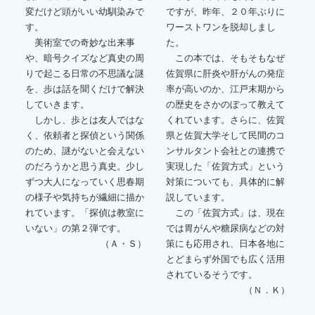
変だけど頭がいい幼馴染みで
ですが、昨年、２０年ぶりに
す。
ワーストワンを脱却しまし
美術室での奇妙な出来事
た。
や、暗号クイズなど真史の周
この本では、そもそもなぜ
りで起こる日常の不思議な謎
佐賀県に肝炎や肝がんの発症
を、歩は話を聞くだけで解決
率が高いのか、江戸末期から
していきます。
の歴史をさかのぼって教えて
しかし、歩とは友人ではな
くれています。さらに、佐賀
く、依頼者と探偵という関係
県と佐賀大学そして民間のコ
のため、謎がないと会えない
ンサルタント会社との連携で
のだろうかと思う真史。少し
実現した「佐賀方式」という
ずつ大人になっていく思春期
対策についても、具体的に解
の様子や気持ちが繊細に描か
説しています。
れています。「探偵は教室に
この「佐賀方式」は、現在
いない」の第２弾です。
では胃がんや糖尿病などの対
（Ａ・Ｓ）
策にも応用され、日本各地に
とどまらず外国でも広く活用
されているそうです。
（Ｎ．Ｋ）