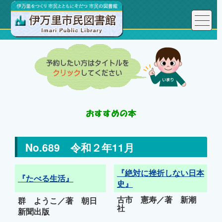
No.689 令和２年11月
『絶対に挫折しない日本
『たべる生活』
史』
古市 憲寿／著 新潮
群 ようこ／著 朝日
社
新聞出版