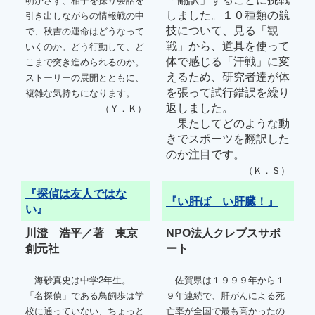
しました。１０種類の競
引き出しながらの情報戦の中
技について、見る「観
で、秋吉の運命はどうなって
戦」から、道具を使って
いくのか。どう行動して、ど
体で感じる「汗戦」に変
こまで突き進められるのか。
えるため、研究者達が体
ストーリーの展開とともに、
を張って試行錯誤を繰り
複雑な気持ちになります。
返しました。
（Ｙ．Ｋ）
果たしてどのような動
きでスポーツを翻訳した
のか注目です。
（Ｋ．Ｓ）
『探偵は友人ではな
『い肝ば い肝臓！』
い』
川澄 浩平／著 東京
NPO法人クレブスサポ
創元社
ート
海砂真史は中学2年生。
佐賀県は１９９９年から１
「名探偵」である鳥飼歩は学
９年連続で、肝がんによる死
校に通っていない、ちょっと
亡率が全国で最も高かったの