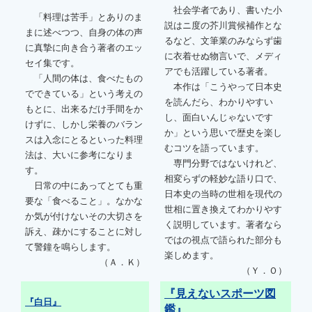
社会学者であり、書いた小
「料理は苦手」とありのま
説はニ度の芥川賞候補作とな
まに述べつつ、自身の体の声
るなど、文筆業のみならず歯
に真摯に向き合う著者のエッ
に衣着せぬ物言いで、メディ
セイ集です。
アでも活躍している著者。
「人間の体は、食べたもの
本作は「こうやって日本史
でできている」という考えの
を読んだら、わかりやすい
もとに、出来るだけ手間をか
し、面白いんじゃないです
けずに、しかし栄養のバラン
か」という思いで歴史を楽し
スは入念にとるといった料理
むコツを語っています。
法は、大いに参考になりま
専門分野ではないけれど、
す。
相変らずの軽妙な語り口で、
日常の中にあってとても重
日本史の当時の世相を現代の
要な「食べること」。なかな
世相に置き換えてわかりやす
か気が付けないその大切さを
く説明しています。著者なら
訴え、疎かにすることに対し
ではの視点で語られた部分も
て警鐘を鳴らします。
楽しめます。
（Ａ．Ｋ）
（Ｙ．Ｏ）
『見えないスポーツ図
『白日』
鑑』