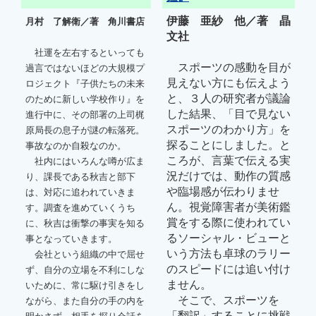
伊藤 亜紗 他／著 晶
月村 了解衛／著 角川書店
文社
社運を左右するといっても
スポーツの感動を目が
過言ではないほどの大規模プ
見えない方にも伝えよう
ロジェクト『子供たちの未来
と、３人の研究者が議論
のために新しい学校作り』を
した結果、「目で見ない
進行中に、その部署の上司梶
スポーツのわかり方」を
原局長の息子が謎の転落死。
探ることにしました。と
事故なのか自殺なのか。
ころが、言葉で伝える実
社内にはいろんな噂が広ま
況だけでは、動作の質感
り、課長である秋吉と部下
や臨場感が伝わりませ
は、対応に追われていきま
ん。視覚障害者が美術鑑
す。調査を進めていくうち
賞をする際に使われてい
に、秋吉は衝撃の事実を知る
るソーシャル・ビューと
事となっていきます。
いう方法も卓球のラリー
会社という組織の中で屈せ
のスピードには追い付け
ず、自分の立場を不利にしな
ません。
いために、常に駆け引きをし
そこで、スポーツを
ながら、また自分の手の内を
「翻訳」することに挑戦
明かさず、相手を探り会話を