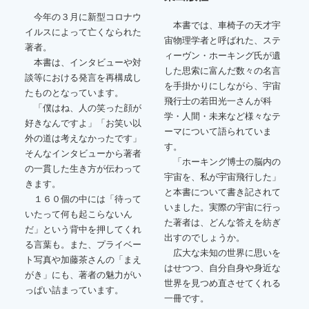
今年の３月に新型コロナウ
本書では、車椅子の天才宇
イルスによって亡くなられた
宙物理学者と呼ばれた、ステ
著者。
ィーヴン・ホーキング氏が遺
本書は、インタビューや対
した思索に富んだ数々の名言
談等における発言を再構成し
を手掛かりにしながら、宇宙
たものとなっています。
飛行士の若田光一さんが科
「僕はね、人の笑った顔が
学・人間・未来など様々なテ
好きなんですよ」「お笑い以
ーマについて語られていま
外の道は考えなかったです」
す。
そんなインタビューから著者
「ホーキング博士の脳内の
の一貫した生き方が伝わって
宇宙を、私が宇宙飛行した」
きます。
と本書について書き記されて
１６０個の中には「待って
いました。実際の宇宙に行っ
いたって何も起こらないん
た著者は、どんな答えを紡ぎ
だ」という背中を押してくれ
出すのでしょうか。
る言葉も。また、プライベー
広大な未知の世界に思いを
ト写真や加藤茶さんの「まえ
はせつつ、自分自身や身近な
がき」にも、著者の魅力がい
世界を見つめ直させてくれる
っぱい詰まっています。
一冊です。