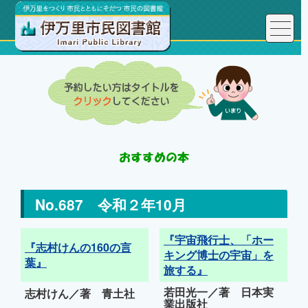
No.687 令和２年10月
『宇宙飛行士、「ホー
『志村けんの160の言
キング博士の宇宙」を
葉』
旅する』
若田光一／著 日本実
志村けん／著 青土社
業出版社