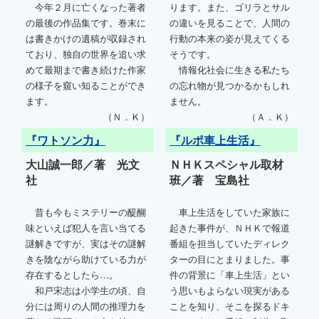
今年２月に亡くなった著者
ります。また、ゴリラとサル
の最後の作品集です。巻末に
の違いを見ることで、人間の
は書きかけの遺稿が収録され
行動の本来の姿が見えてくる
ており、独自の世界を追い求
そうです。
めて最期まで書き続けた作家
情報化社会に生きる私たち
の様子を窺い知ることができ
の忘れ物が見つかるかもしれ
ます。
ません。
（Ｎ．Ｋ）
（Ａ．Ｋ）
『ワトソン力』
『ルポ車上生活』
大山誠一郎／著 光文
ＮＨＫスペシャル取材
社
班／著 宝島社
昔も今もミステリーの醍醐
車上生活をしていた家族に
味といえば犯人を言い当てる
起きた事件が、ＮＨＫで報道
謎解きですが、実はその謎解
番組を担当していたディレク
きを陰ながら助けている力が
ターの目にとまりました。事
存在するとしたら…。
件の背景に「車上生活」とい
和戸宋志は小学生の頃、自
う思いもよらない現実がある
分には周りの人間の推理力を
ことを知り、そこを探るドキ