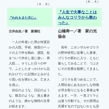
（Ｋ．Ａ）
（Ａ．Ｓ）
『人生で大事なことは
みんなコリラから教わ
『われもまた天に』
った』
山極寿一／著 家の光
古井由吉／著 新潮社
協会
一人の年老いた男が何度目
かの入院、手術、病室のベッ
長年、ニホンザルやゴリラ
ドの上で外を眺め、退院、杖
の野外研究に従事した著者。
をついて外出し道に迷い、再
ゴリラの群れに入り、ともに
入院…。そうした日々の中
暮らしてみることで、つぶさ
で、ふとしたきっかけから忘
にその生態を観察してきまし
れかけていた記憶がよみがえ
た。
り思い出を懐かしみ、亡き人
ゴリラを見つめることで、
を偲ぶ。
人間社会にあるおかしな特徴
自伝のような、日記のよう
が浮き彫りになると著者は考
な、散文のような、覚え書き
えます。一方、一見ゴリラと
のような、静かな独特の文章
は違う行動でも、その原理は
が続きます。
共通するのではないかとも語