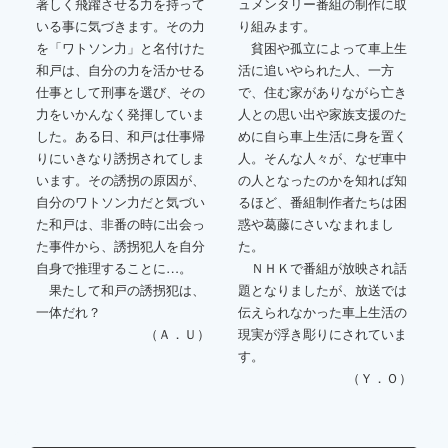
著しく飛躍させる力を持って
ュメンタリー番組の制作に取
いる事に気づきます。その力
り組みます。
を「ワトソン力」と名付けた
貧困や孤立によって車上生
和戸は、自分の力を活かせる
活に追いやられた人、一方
仕事として刑事を選び、その
で、住む家がありながら亡き
力をいかんなく発揮していま
人との思い出や家族支援のた
した。ある日、和戸は仕事帰
めに自ら車上生活に身を置く
りにいきなり誘拐されてしま
人。そんな人々が、なぜ車中
います。その誘拐の原因が、
の人となったのかを知れば知
自分のワトソン力だと気づい
るほど、番組制作者たちは困
た和戸は、非番の時に出会っ
惑や葛藤にさいなまれまし
た事件から、誘拐犯人を自分
た。
自身で推理することに…。
ＮＨＫで番組が放映され話
果たして和戸の誘拐犯は、
題となりましたが、放送では
一体だれ？
伝えられなかった車上生活の
（Ａ．Ｕ）
現実が浮き彫りにされていま
す。
（Ｙ．Ｏ）