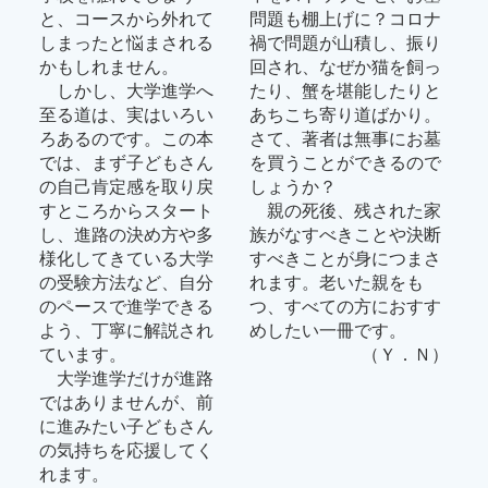
と、コースから外れて
問題も棚上げに？コロナ
しまったと悩まされる
禍で問題が山積し、振り
かもしれません。
回され、なぜか猫を飼っ
しかし、大学進学へ
たり、蟹を堪能したりと
至る道は、実はいろい
あちこち寄り道ばかり。
ろあるのです。この本
さて、著者は無事にお墓
では、まず子どもさん
を買うことができるので
の自己肯定感を取り戻
しょうか？
すところからスタート
親の死後、残された家
し、進路の決め方や多
族がなすべきことや決断
様化してきている大学
すべきことが身につまさ
の受験方法など、自分
れます。老いた親をも
のペースで進学できる
つ、すべての方におすす
よう、丁寧に解説され
めしたい一冊です。
ています。
（Ｙ．Ｎ）
大学進学だけが進路
ではありませんが、前
に進みたい子どもさん
の気持ちを応援してく
れます。