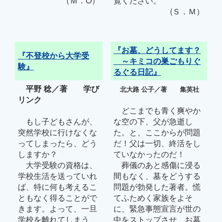
（Ｍ．O）
覧ください。
(Ｓ．Ｍ）
『お墓、どうしてます？
『不登校から大学受
～キミコの巣ごもりぐ
験』
るぐる日記』
平野 稔／著 学び
北大路 公子／著 集英社
リンク
どこまでも青く爽やか
もし子どもさんが、
な空の下、父が急逝し
突然学校に行けなくな
た。と、ここからが問題
ってしまったら、どう
だ！父は一切、終活をし
しますか？
ていなかったのだ！
大学受験の資格は、
葬儀のあと感傷に浸る
学校生活を送っていれ
間もなく、墓をどうする
ば、特に何も考えるこ
問題が勃発した著者。慌
ともなく得ることがで
てふためく家族をよそ
きます。よって、一旦
に、緊急事態宣言が世の
学校を離れてしまう
中をストップさせ、お墓