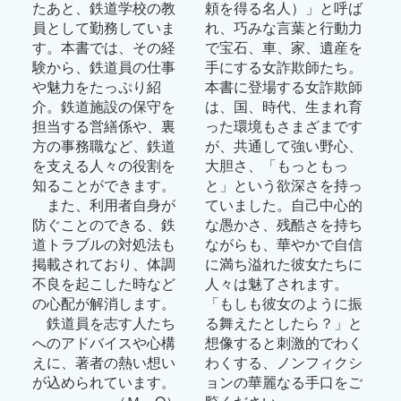
たあと、鉄道学校の教
頼を得る名人）」と呼ば
員として勤務していま
れ、巧みな言葉と行動力
す。本書では、その経
で宝石、車、家、遺産を
験から、鉄道員の仕事
手にする女詐欺師たち。
や魅力をたっぷり紹
本書に登場する女詐欺師
介。鉄道施設の保守を
は、国、時代、生まれ育
担当する営繕係や、裏
った環境もさまざまです
方の事務職など、鉄道
が、共通して強い野心、
を支える人々の役割を
大胆さ、「もっともっ
知ることができます。
と」という欲深さを持っ
また、利用者自身が
ていました。自己中心的
防ぐことのできる、鉄
な愚かさ、残酷さを持ち
道トラブルの対処法も
ながらも、華やかで自信
掲載されており、体調
に満ち溢れた彼女たちに
不良を起こした時など
人々は魅了されます。
の心配が解消します。
「もしも彼女のように振
鉄道員を志す人たち
る舞えたとしたら？」と
へのアドバイスや心構
想像すると刺激的でわく
えに、著者の熱い想い
わくする、ノンフィクシ
が込められています。
ョンの華麗なる手口をご