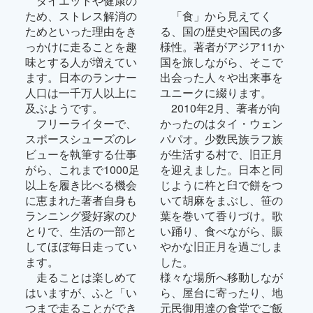
ダイエットや健康の
ため、ストレス解消の
「食」から見えてく
ためといった理由をき
る、国の歴史や国民の多
っかけに走ることを趣
様性。著者がアジア11か
味とする人が増えてい
国を旅しながら、そこで
ます。日本のランナー
出会った人々や出来事を
人口は一千万人以上に
ユニークに綴ります。
及ぶようです。
2010年2月、著者が向
フリーライターで、
かったのはタイ・ウェン
スポースシューズのレ
パパオ。少数民族ラフ族
ビューを執筆する仕事
が生活する村で、旧正月
がら、これまで1000足
を迎えました。日本と同
以上を履き比べる機会
じように杵と臼で餅をつ
に恵まれた著者自身も
いて胡麻をまぶし、笹の
ランニング愛好家のひ
葉を巻いて香りづけ。歌
とりで、生活の一部と
い踊り、食べながら、賑
してほぼ毎日走ってい
やかな旧正月を過ごしま
ます。
した。
走ることは楽しめて
様々な場所へ移動しなが
はいますが、ふと「い
ら、屋台に寄ったり、地
つまで走ることができ
元民御用達の食堂でご飯