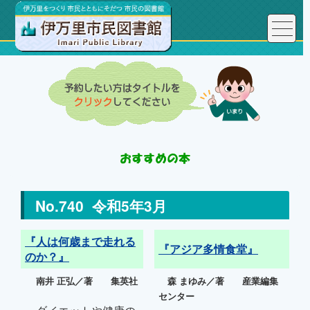
No.740 令和5年3月
『人は何歳まで走れる
『アジア多情食堂』
のか？』
南井 正弘／著 集英社
森 まゆみ／著 産業編集
センター