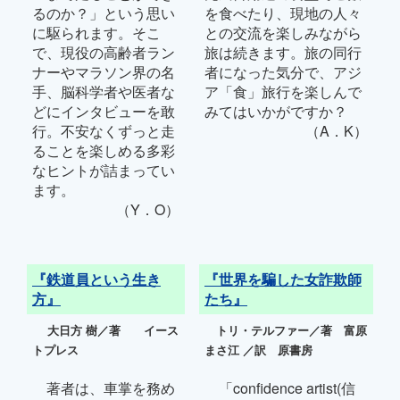
るのか？」という思い
を食べたり、現地の人々
に駆られます。そこ
との交流を楽しみながら
で、現役の高齢者ラン
旅は続きます。旅の同行
ナーやマラソン界の名
者になった気分で、アジ
手、脳科学者や医者な
ア「食」旅行を楽しんで
どにインタビューを敢
みてはいかがですか？
行。不安なくずっと走
（A．K）
ることを楽しめる多彩
なヒントが詰まってい
ます。
（Y．O）
『鉄道員という生き
『世界を騙した女詐欺師
方』
たち』
大日方 樹／著 イース
トリ・テルファー／著 富原
トプレス
まさ江 ／訳 原書房
著者は、車掌を務め
「confidence artist(信