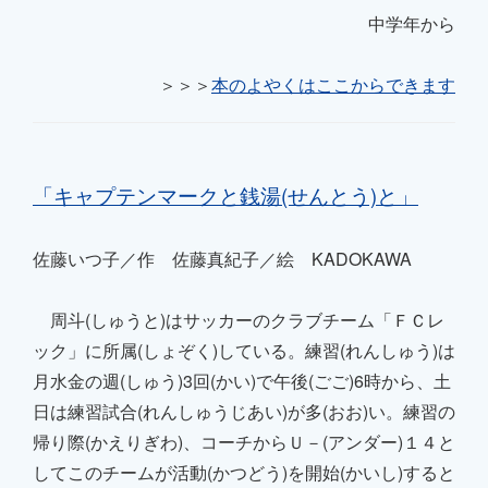
中学年から
＞＞＞
本のよやくはここからできます
「
キャプテンマークと銭湯(せんとう)と
」
佐藤いつ子／作 佐藤真紀子／絵 KADOKAWA
周斗(しゅうと)はサッカーのクラブチーム「ＦＣレ
ック」に所属(しょぞく)している。練習(れんしゅう)は
月水金の週(しゅう)3回(かい)で午後(ごご)6時から、土
日は練習試合(れんしゅうじあい)が多(おお)い。練習の
帰り際(かえりぎわ)、コーチからＵ－(アンダー)１４と
してこのチームが活動(かつどう)を開始(かいし)すると