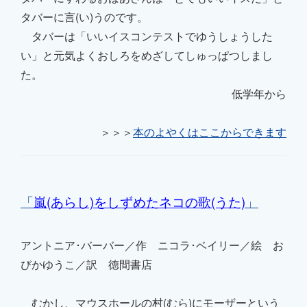
タバーに言(い)うのです。
タバーは「いいイスコンテストでゆうしょうした
い」と
元気よくおしろをめざしてしゅっぱつ
しまし
た。
低学年から
＞＞＞
本のよやくはここからできます
「
嵐(あらし)をしずめたネコの歌(うた)
」
アントニア･バーバー／作 ニコラ･ベイリー／絵
お
びかゆうこ／訳 徳間書店
むかし、マウスホールの村(むら)にモーザーという