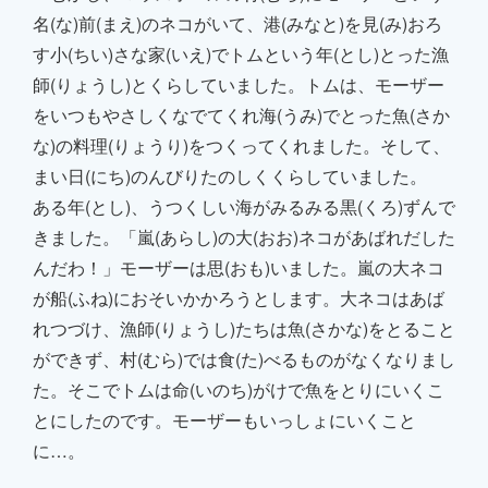
名(な)前(まえ)のネコがいて、港(みなと)を見(み)おろ
す小(ちい)さな家(いえ)でトムという年(とし)とった漁
師(りょうし)とくらしていました。トムは、モーザー
をいつもやさしくなでてくれ海(うみ)でとった魚(さか
な)の料理(りょうり)をつくってくれました。そして、
まい日(にち)のんびりたのしくくらしていました。
ある年(とし)、うつくしい海がみるみる黒(くろ)ずんで
きました。「嵐(あらし)の大(おお)ネコがあばれだした
んだわ！」モーザーは思(おも)いました。嵐の大ネコ
が船(ふね)におそいかかろうとします。大ネコはあば
れつづけ、漁師(りょうし)たちは魚(さかな)をとること
ができず、村(むら)では食(た)べるものがなくなりまし
た。そこでトムは命(いのち)がけで魚をとりにいくこ
とにしたのです。モーザー
もいっしょにいくこと
に…。