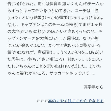
告(つ)げられた。周斗は保育園(ほいくえん)のチームか
らずっとキャプテンをつとめてきた。コーチは「勝
(か)つ」という結果(けっか)が重要(じゅうよう)と話(は
な)し、キャプテンはこのチームに来(き)てまだ１ヶ月
の大地(だいち)に頼(たの)みたいと言(い)ったのだ。キ
ャプテンマークを大地にわたした周斗は、なぜか胸
(むね)が痛(いた)んだ。まっすぐ家(いえ)に帰(かえ)る
気(き)になれず、商)店街(しょうてんがい)を歩(ある)い
た周斗は、小(ちい)さい頃(ころ)一緒(いっしょ)に歩い
たじいちゃんのことを思い出(おもいだ)した。じいち
ゃんは若(わか)いころ、
サッカーをやっていて…。
高学年から
＞＞＞
本のよやくはここからできます