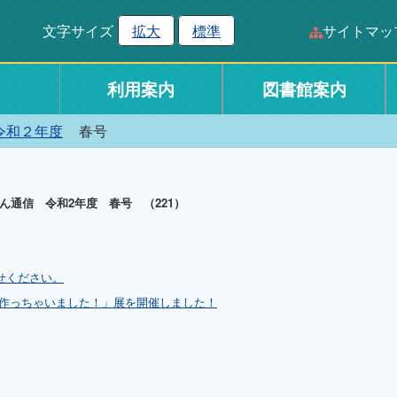
文字サイズ
拡大
標準
サイトマッ
利用案内
図書館案内
令和２年度
春号
ん通信 令和2年度 春号 （221）
せください。
レ作っちゃいました！」展を開催しました！