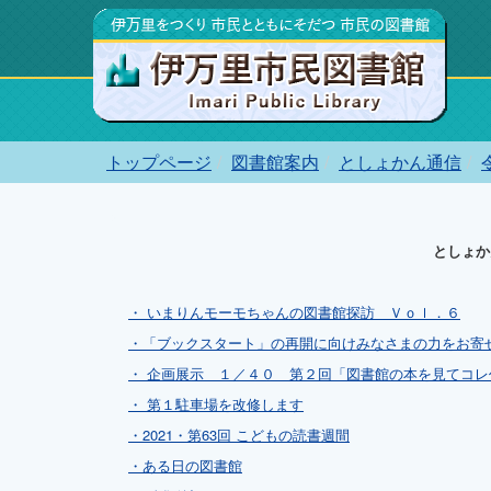
トップページ
図書館案内
としょかん通信
としょか
・ いまりんモーモちゃんの図書館探訪 Ｖｏｌ．６
・「ブックスタート」の再開に向けみなさまの力をお寄
・ 企画展示 １／４０ 第２回「図書館の本を見てコ
・ 第１駐車場を改修します
・2021・第63回 こどもの読書週間
・ある日の図書館