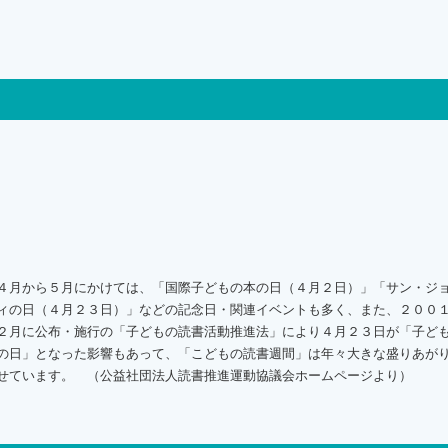
４月から５月にかけては、「国際子どもの本の日（４月２日）」「サン・ジ
ィの日（４月２３日）」などの記念日・関連イベントも多く、また、２００
２月に公布・施行の「子どもの読書活動推進法」により４月２３日が「子ど
の日」となった影響もあって、「こどもの読書週間」は年々大きな盛りあが
せています。 （公益社団法人読書推進運動協議会ホームページより）