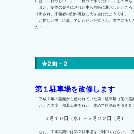
には「これ欲しい！」、「自分で作りたい！」との声も
また、制作の参考にされた本も同時に展示したところ
り出され、来館者の創作意欲に火を点けたようです。
お忙しい中、応募していただいた皆さん、本当にあり
た！
★2面－2
第１駐車場を改修します
平成７年の開館から使われていた第１駐車場（芝の路
した。この度、舗装工事を行い、改めて区画線を引き直
３月１０日（水）～３月２２日（月）
なお、工事期間中は第２駐車場をご利用ください。（県