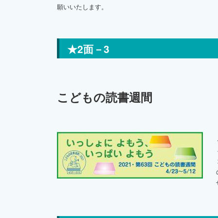
願いいたします。
★2面－3
こどもの読書週間