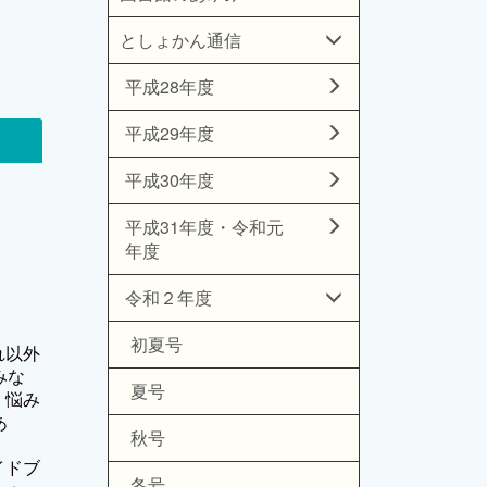
としょかん通信
平成28年度
平成29年度
平成30年度
平成31年度・令和元
年度
令和２年度
初夏号
れ以外
みな
夏号
、悩み
あ
秋号
イドブ
冬号