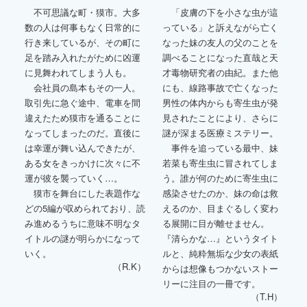
不可思議な町・獏市。大多
「皮膚の下を小さな虫が這
数の人は何事もなく日常的に
っている」と訴えながら亡く
行き来しているが、その町に
なった妹の友人の父のことを
足を踏み入れたがために凶運
調べることになった直哉と天
に見舞われてしまう人も。
才毒物研究者の由紀。また他
会社員の島本もその一人。
にも、線路事故で亡くなった
取引先に急ぐ途中、電車を間
男性の体内からも寄生虫が発
違えたため獏市を通ることに
見されたことにより、さらに
なってしまったのだ。直後に
謎が深まる医療ミステリー。
は幸運が舞い込んできたが、
事件を追っている最中、妹
ある女をきっかけに次々に不
若菜も寄生虫に冒されてしま
運が彼を襲っていく…。
う。誰が何のために寄生虫に
獏市を舞台にした表題作な
感染させたのか、妹の命は救
どの5編が収められており、読
えるのか、目まぐるしく変わ
み進めるうちに意味不明なタ
る展開に目が離せません。
イトルの謎が明らかになって
『清らかな…』というタイト
いく。
ルと、純粋無垢な少女の表紙
（R.K）
からは想像もつかないストー
リーに注目の一冊です。
（T.H）