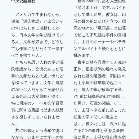
中央公論新社
標高2200mにある大型山荘
『琴乃木山荘』でアルバイト
アメリカで生まれながら、
として働く絵里。彼女は、山
偶然『源氏物語』と出会いそ
荘の目の前にそびえ立つ、標
のすばらしさに感動してか
高2750mの『竜頭岳』と山荘
ら、日本文学を学び続けてい
で起こる不思議な事件の真相
る人。文学が好きで、どうし
に、山荘のオーナーやベテラ
ても作家になりたくて一度す
ンアルバイト石飛らとともに
べてを捨てた人。
挑みます。
どちらも思い入れの多い源
夜中に林を浮遊する人魂の
氏物語から、交流のあった昭
正体。密室状態の離れで発見
和の文豪たちとの思い出など
された謎の遭難者。閉鎖され
を綴っています。文学に造詣
た山小屋の駐車場で起こっ
の深い二人だからこそ語り合
た、無人の車が移動する謎。
える会話は大変興味が深く、
7年前に福島県の山で失踪し
特に川端のノーベル文学賞受
た男と、石飛の関係。そし
賞に関する裏話は歴史の残酷
て、山荘へ来る前に起こった
さを感じずにはいられませ
絵里の辛く悲しい過去と
ん。
は…。彼女たちは、次々に起
共に96歳という高齢であり
こる7つの事件と謎を見事解
ながら、いまだに文学への情
決に導き、山荘や登山客を危