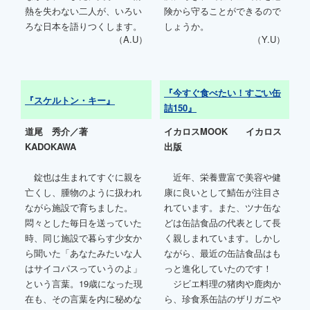
熱を失わない二人が、いろい
険から守ることができるので
ろな日本を語りつくします。
しょうか。
（A.U）
（Y.U）
『今すぐ食べたい！すごい缶
『スケルトン・キー』
詰150』
道尾 秀介／著
イカロスMOOK イカロス
KADOKAWA
出版
錠也は生まれてすぐに親を
近年、栄養豊富で美容や健
亡くし、腫物のように扱われ
康に良いとして鯖缶が注目さ
ながら施設で育ちました。
れています。また、ツナ缶な
悶々とした毎日を送っていた
どは缶詰食品の代表として長
時、同じ施設で暮らす少女か
く親しまれています。しかし
ら聞いた「あなたみたいな人
ながら、最近の缶詰食品はも
はサイコパスっていうのよ」
っと進化していたのです！
という言葉。19歳になった現
ジビエ料理の猪肉や鹿肉か
在も、その言葉を内に秘めな
ら、珍食系缶詰のザリガニや