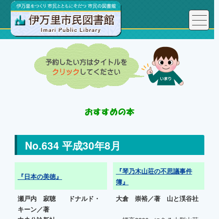
No.634 平成30年8月
『琴乃木山荘の不思議事件
『日本の美徳』
簿』
瀬戸内 寂聴 ドナルド・
大倉 崇裕／著 山と渓谷社
キーン／著