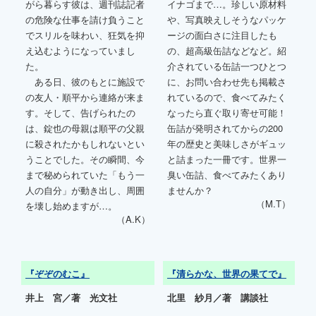
がら暮らす彼は、週刊誌記者
イナゴまで…。珍しい原材料
の危険な仕事を請け負うこと
や、写真映えしそうなパッケ
でスリルを味わい、狂気を抑
ージの面白さに注目したも
え込むようになっていまし
の、超高級缶詰などなど。紹
た。
介されている缶詰一つひとつ
ある日、彼のもとに施設で
に、お問い合わせ先も掲載さ
の友人・順平から連絡が来ま
れているので、食べてみたく
す。そして、告げられたの
なったら直ぐ取り寄せ可能！
は、錠也の母親は順平の父親
缶詰が発明されてからの200
に殺されたかもしれないとい
年の歴史と美味しさがギュッ
うことでした。その瞬間、今
と詰まった一冊です。世界一
まで秘められていた「もう一
臭い缶詰、食べてみたくあり
人の自分」が動き出し、周囲
ませんか？
（M.T）
を壊し始めますが…。
（A.K）
『ぞぞのむこ』
『清らかな、世界の果てで』
井上 宮／著 光文社
北里 紗月／著 講談社