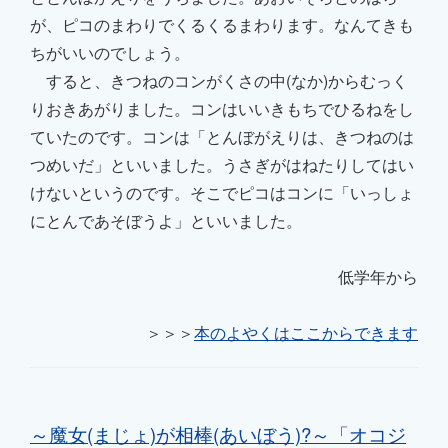
が、ピコの
まわりでくるくるまわります。
なんてきも
ちがいいのでしょう。
すると、きつねのコンがくさの中(なか)から
むっく
りおきあがりました。コンはいい
きもちでひるねをし
ていたのです。コンは
「とんぼがえりは、きつねの
は
つめいだ」といいました。
うさぎがはねたりしては
い
けないというのです。そこ
でピコはコンに「いっしょ
にとんであそぼうよ」と
いいました。
低学年から
＞＞＞
本のよやくはここからできます
～魔女(まじょ)が相棒(あいぼう)?～
「
オコジ