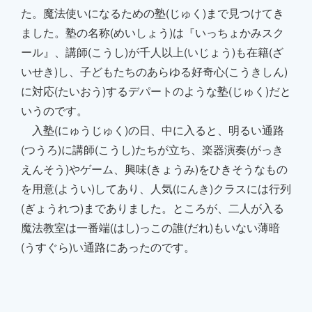
た。魔法使いになる
ための塾(じゅく)まで見つけてき
ました。塾の名称(めいしょう)は『いっちょかみスク
ール』、
講師(こうし)が千人以上(いじょう)も在籍(ざ
いせき)し、子どもたちのあらゆる好奇心(こうきしん)
に対応(たいおう)するデパートのような塾(じゅく)だと
いうのです。
入塾(にゅうじゅく)の日、中に入ると、明るい通路
(つうろ)に講師(こうし)たちが立ち、楽器演奏(がっき
えんそう)やゲーム、興味(きょうみ)をひき
そうなもの
を用意(ようい)してあり、人気(にんき)
クラスには行列
(ぎょうれつ)までありました。
ところが、二人が入る
魔法教室は
一番端(はし)っこの誰(だれ)もいない薄暗
(うすぐら)い
通路にあったのです。