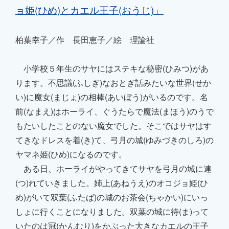
ョ姫(ひめ)とカエル王子(おうじ)
」
柏葉幸子／作 長田恵子／絵 理論社
小学校５年生のサヤにはステキ
な秘密(ひみつ)があ
ります。不思議(ふしぎ)なおと
ぎ話みたいな世界(せか
い)に魔女(まじょ)の相棒(あいぼう)がいるのです。名
前(なまえ)はホーライ、
ぐうたらで魔法(まほう)のうで
もたいしたことのない
魔女でした。そこではサヤはす
てきなドレス
を着(き)て、弓月の城(ゆみづきのしろ)の
ヤマネ姫(ひめ)になるのです。
ある日、ホーライがやってきてサヤを弓月
の城に連
(つ)れていきました。姉上(あねうえ)のオコジョ姫(ひ
め)がいて双葉(ふたば)の城のお茶会(ちゃかい)にいっ
しょに行くことになりました。双葉の城に待(ま)って
いたのは
冠(かんむり)をかぶった大きなカエルの
王子