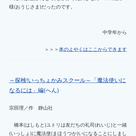
様(おうじさま)だったのです。
中学年から
＞＞＞
本のよやくはここからできます
～探検!いっちょかみスクール～
「
魔法使いに
なるには
」
編(へん)
宗田理／作 静山社
橋本(はしもと)ユトリは友だちの礼司(れいじ)と一緒
(いっしょ)に魔法使(まほうつか)いになることにしまし