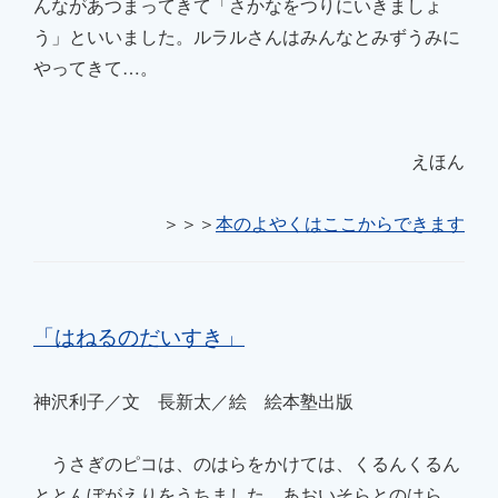
んなが
あつまってきて「さかなを
つりにいきましょ
う」といい
ました。ルラルさんはみんなと
みずうみに
やってきて…。
えほん
＞＞＞
本のよやくはここからできます
「
はねるのだいすき
」
神沢利子／文 長新太／絵 絵本塾出版
うさぎのピコは、のはらを
かけては、くるんくるん
と
とんぼがえりをうちました。
あおいそらとのはら