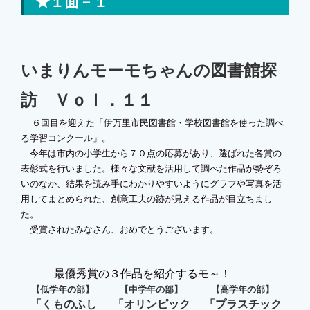
★１面－１
いまりんモーモちゃんの図書館探
訪 Ｖｏｌ．１１
６回目を迎えた「伊万里市民図書館・学校図書館を使った調べ
る学習コンクール」。
今年は市内の小学生から７０点の応募があり、選ばれた各賞の
表彰式を行いました。様々な文献を活用して調べた作品が勢ぞろ
いのなか、結果を読み手にわかりやすいようにグラフや写真を活
用してまとめられた、創意工夫の跡が見える作品が目立ちまし
た。
受賞されたみなさん、おめでとうございます。
最優秀賞の３作品を紹介するモ～！
【低学年の部】
【中学年の部】
【高学年の部】
「くものふし
「オリンピック
「プラスチック