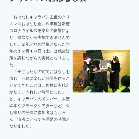
おはなしキャラバン主催のクリ
スマスおはなし会。昨年度は新型
コロナウイルス感染症の影響によ
り、残念ながら実施できませんで
した。２年ぶりの開催となった昨
年の１２月１８日（土）は感染対
策を講じながらの実施となりまし
た。
「子どもたちの前でおはなしを
演じ、一緒に楽しい時間を作るこ
とができたことは、何物にも代え
がたく、うれしい時間だった」
と、キャラバンのメンバー。大型
絵本やブラックシアターなど、久
し振りの開催に参加者はもちろ
ん、演者にとっても満足の時間と
なりました。