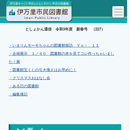
としょかん通信 令和3年度 新春号 （227）
・いまりんモーモちゃんの図書館探訪 Ｖｏｌ．１１
・企画展示 １／４０ 図書館の本を見てコレ作っちゃいまし
た！展
・図書館宝くじの引き換えはお早めに！
・クリスマスおはなし会
・ある日の図書館
・編集後記