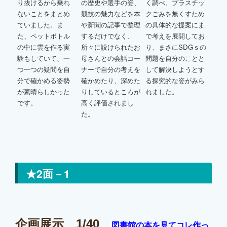
り抜けるから乗れ
の歴史や選手の姿、
く調べ、プラスチッ
ないことをまとめ
競技の魅力などを本
クごみを無くすため
ていました。ま
や新聞の記事で整理
の具体的な提案にま
た、ペットボトル
するだけでなく、
で考えを展開してお
の中に雲を作る実
所々に設けられたお
り、まさにSDGｓの
験もしていて、一
母さんとの会話コー
問題を自分のことと
つ一つの疑問を自
ナーで自分の考えを
して解決しようとす
分で確かめる姿勢
確かめたり、深めた
る探究的な姿がみら
が素晴らしかった
りしているところが
れました。
です。
高く評価されまし
た。
★2面－1
企画展示 1/40
図書館の本を見てコレ作っ