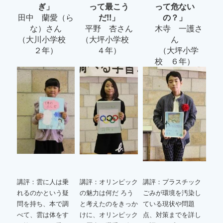
ぎ」
って最こう
って危ない
田中 蘭愛（ら
だ!!」
の？」
な）さん
平野 杏さん
木寺 一護さ
（大川小学校
（大坪小学校
ん
２年）
４年）
（大坪小学
校 ６年）
講評：雲に人は乗
講評：オリンピック
講評：プラスチック
れるのかという疑
の魅力は何だ ろう
ごみが環境を汚染し
問を持ち、本で調
と考えたのをきっか
ている現状や問題
べて、雲は体をす
けに、オリンピック
点、対策までを詳し