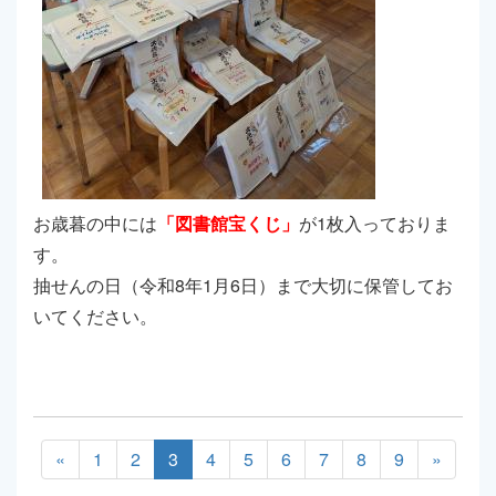
お歳暮の中には
「図書館宝くじ」
が1枚入っておりま
す。
抽せんの日（令和8年1月6日）まで大切に保管してお
いてください。
«
1
2
3
4
5
6
7
8
9
»