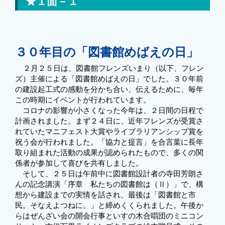
★１面－１
３０年目の「図書館めばえの日」
２月２５日は、図書館フレンズいまり（以下、フレン
ズ）主催による「図書館めばえの日」でした。３０年前
の建設起工式の感動を分かち合い、伝えるために、毎年
この時期にイベントが行われています。
コロナの影響が小さくなった今年は、２日間の日程で
計画されました。まず２４日に、近年フレンズが受賞さ
れていたマニフェスト大賞やライブラリアンシップ賞を
祝う会が行われました。「協力と提言」を合言葉に長年
取り組まれた活動の成果が認められたもので、多くの関
係者が参加して喜びを共有しました。
そして、２５日は午前中に図書館設計者の寺田芳朗さ
んの記念講演「序章 私たちの図書館は（Ⅱ）」で、構
想から建設までの実情を話され、最後は「図書館と市
民。そなえよつねに。」と締めくくられました。午後か
らはぜんざい会の開会行事といすの木合唱団のミニコン