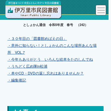
としょかん通信 令和5年度 春号 （242）
・３０年目の「図書館めばえの日」
・意外に知らない！としょかんのこんな場所あんな場
所 VOL.7
・今年もありがとう いろんな絵本をたのしんでね
・うちどく広め隊in松浦
・本やCD・DVDの返し忘れはありませんか？
・編集後記