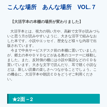
こんな場所 あんな場所 VOL.７
【大活字本の本棚の場所が変わりました】
大活字本とは、視力の弱い方や、高齢で文字が読みづら
いと思う方が読みやすいように、大きな活字で組みなお
した本です。小説やエッセイ、歴史など様々な内容で出
版されています。
今まで中央サービスデスク前の本棚に置いていました
が、郷土の本やＤＶＤなどがある奥のコーナーに移動し
ました。また、反対側の棚には小説や落語などのＣＤを
置いています。大きな文字で読んだり、耳で聴く小説な
どは、新しい読書の楽しさへつながることでしょう。こ
の機会に、大活字本や朗読ＣＤをどうぞご利用くださ
い。
★2面－2