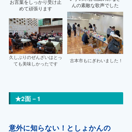
お言葉をしっかり受け止
んの素敵な歌声でした
めて頑張ります
久しぶりのぜんざいは
とっ
古本市もにぎわいました！
ても美味しかったです
★2面－1
意外に知らない！としょかんの