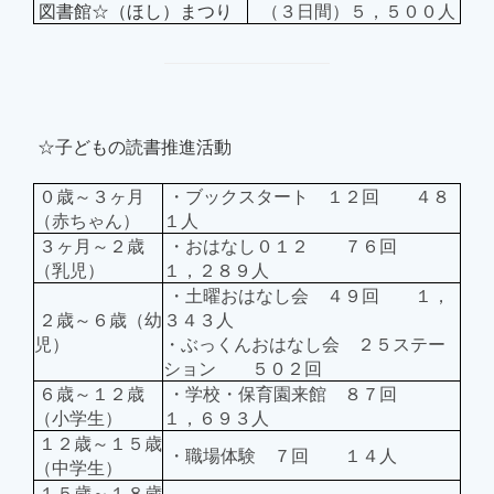
図書館☆（ほし）まつり
（３日間）５，５００人
☆子どもの読書推進活動
０歳～３ヶ月
・ブックスタート １２回 ４８
（赤ちゃん）
１人
３ヶ月～２歳
・おはなし０１２ ７６回
（乳児）
１，２８９人
・土曜おはなし会 ４９回 １，
２歳～６歳（幼
３４３人
児）
・ぶっくんおはなし会 ２５ステー
ション ５０２回
６歳～１２歳
・学校・保育園来館 ８７回
（小学生）
１，６９３人
１２歳～１５歳
・職場体験 ７回 １４人
（中学生）
１５歳～１８歳