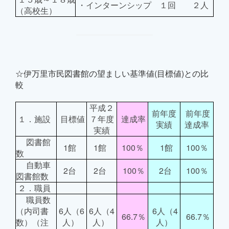
・インターンシップ １回 ２人
（高校生）
☆伊万里市民図書館の望ましい基準値(目標値)との比
較
平成２
前年度
前年度
１．施設
目標値
７年度
達成率
実績
達成率
実績
図書館
1館
1館
100％
1館
100％
数
自動車
2台
2台
100％
2台
100％
図書館数
２．職員
職員数
（内司書
6人（6
6人（4
6人（4
66.7％
66.7％
数）（注
人）
人）
人）