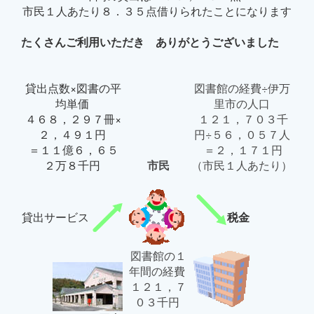
市民１人あたり８．３５点借りられたことになります
たくさんご利用いただき ありがとうございました
貸出点数×図書の平
図書館の経費÷伊万
均単価
里市の人口
４６８，２９７冊×
１２１，７０３千
２，４９１円
円÷５６，０５７人
＝１１億６，６５
＝２，１７１円
２万８千円
市民
（市民１人あたり）
貸出サービス
税金
図書館の１
年間の経費
１２１，７
０３千円