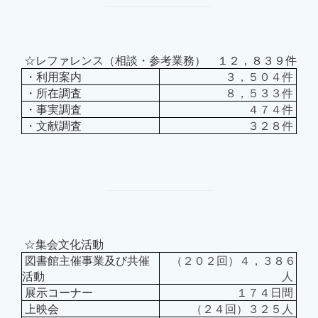
☆レファレンス（相談・参考業務） １２，８３９件
・利用案内
３，５０４件
・所在調査
８，５３３件
・事実調査
４７４件
・文献調査
３２８件
☆集会文化活動
図書館主催事業及び共催
（２０２回）４，３８６
活動
人
展示コーナー
１７４日間
上映会
（２４回）３２５人