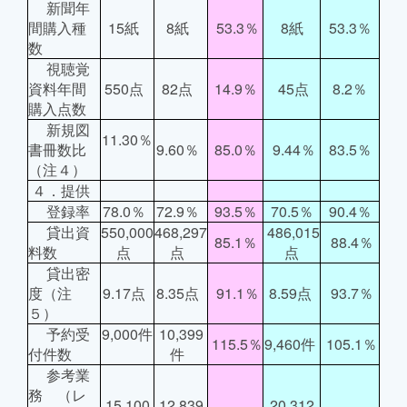
新聞年
間購入種
15紙
8紙
53.3％
8紙
53.3％
数
視聴覚
資料年間
550点
82点
14.9％
45点
8.2％
購入点数
新規図
11.30％
書冊数比
9.60％
85.0％
9.44％
83.5％
（注４）
４．提供
登録率
78.0％
72.9％
93.5％
70.5％
90.4％
貸出資
550,000
468,297
486,015
85.1％
88.4％
料数
点
点
点
貸出密
度（注
9.17点
8.35点
91.1％
8.59点
93.7％
５）
予約受
9,000件
10,399
115.5％
9,460件
105.1％
付件数
件
参考業
務 （レ
15,100
12,839
20,312