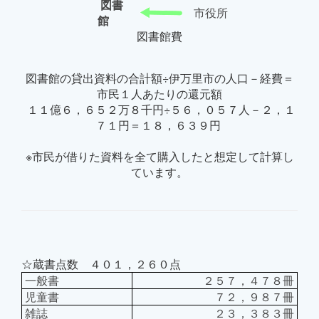
図書
市役所
館
図書館費
図書館の貸出資料の合計額÷伊万里市の人口－経費＝
市民１人あたりの還元額
１１億６，６５２万８千円÷５６，０５７人－２，１
７１円＝１８，６３９円
※市民が借りた資料を全て購入したと想定して計算し
ています。
☆蔵書点数 ４０１，２６０点
一般書
２５７，４７８冊
児童書
７２，９８７冊
雑誌
２３，３８３冊