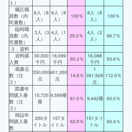
１）
嘱託職
8人（8
8人（8
8人（8
員数（内
100％
100％
人）
人）
人）
司書数）
臨時職
3人（3
4人（1
4人（2
員数（内
25.0％
66.7％
人）
人）
人）
司書数）
３．資料
資料購
30,000
18,099
16,088
60.3％
53.6％
入費
千円
千円
千円
蔵書点
1
350,000
401,260
数（注
14.6％
391,926
112.0％
点
点
２）
点
図書年
間購入冊
15,725
9,599冊
61.0％
9,442冊
60.0％
数（注
冊
３）
雑誌年
250タ
157タ
151タイ
間購入冊
62.8％
60.4％
イトル
イトル
トル
数