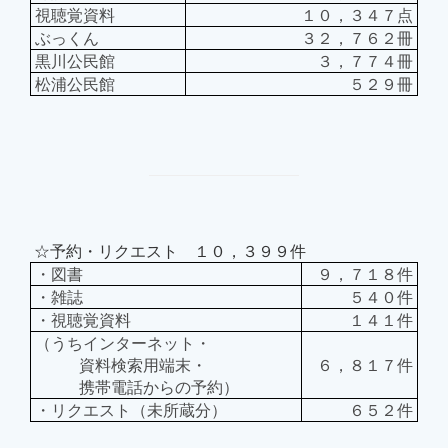
視聴覚資料
１０，３４７点
ぶっくん
３２，７６２冊
黒川公民館
３，７７４冊
松浦公民館
５２９冊
☆予約・リクエスト １０，３９９件
・図書
９，７１８件
・雑誌
５４０件
・視聴覚資料
１４１件
（うちインターネット・
資料検索用端末・
６，８１７件
携帯電話からの予約）
・リクエスト（未所蔵分）
６５２件