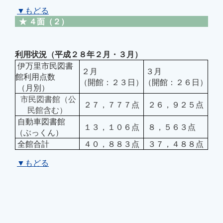
▼もどる
★ ４面（２）
利用状況（平成２８年２月・３月）
伊万里市民図書
２月
３月
館利用点数
（開館：２３日）
（開館：２６日）
（月別）
市民図書館（公
２７，７７７点
２６，９２５点
民館含む）
自動車図書館
１３，１０６点
８，５６３点
（ぶっくん）
全館合計
４０，８８３点
３７，４８８点
▼もどる