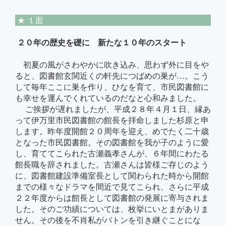
★ １面
２０年の歴史を礎に 新たな１０年のスタート
初夏の風がさわやかに吹き込み、思わず外に目をや
ると、図書館玄関近くの軒先につばめの巣が…。こう
して毎年ここに巣を作り、ひなを育て、市民図書館に
も幸せを運んでくれているのだなと心和みました。
ご挨拶が遅れましたが、平成２８年４月１日、縁あ
って伊万里市民図書館の館長を拝命しました杉原と申
します。昨年度開館２０周年を迎え、めでたく二十歳
となった市民図書館。その図書館を我が子のように愛
し、育ててこられた古瀬義孝さんが、６年間にわたる
館長職を辞されました。古瀬さんは皆様ご存じのよう
に、図書館建設準備室長として関わられた時から開館
までの様々なドラマを間近で見てこられ、さらに平成
２２年度からは館長として図書館の発展に寄与されま
した。そのご功績については、枚挙にいとまがありま
せん。その後を不肖私がバトンを引き継ぐことにな