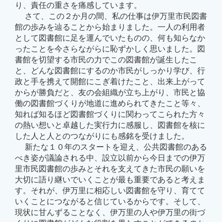
り、責任の重さを痛感しています。
さて、この２か月の間、私の仕事は伊万里市民図書
館の歩みを辿ることから始まりました。一人の利用者
として図書館に足を運んでいたものの、何も知らなか
ったことを今さらながらに恥ずかしく思いました。図
書館を切望する市民の力でこの図書館が誕生したこ
と、どんな図書館にするのか市民がしっかり学び、行
政と手を携えて開館にこぎ着けたこと、出来上がって
からが勝負だと、友の会組織が立ち上がり、市民と協
働の図書館づくりが地道に進められてきたこと等々、
知れば知るほど図書館づくりに関わってこられた方々
の熱い想いと卓越した実行力に感服し、図書館を核に
した人と人とのつながりにも感銘を受けました。
新たな１０年のスタートを迎え、公共図書館のある
べき姿が議論される中、設立以前から今日までの伊万
里市民図書館の歩みとそれを支えてきた市民の願いを
大切に語り継いでいくことが最も重要であると考えま
す。それが、伊万里に相応しい図書館を守り、育てて
いくことにつながると信じているからです。そして、
現状に甘んずることなく、伊万里の人や伊万里の街づ