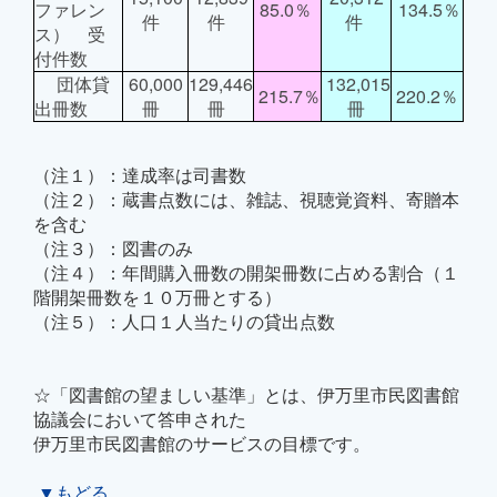
ファレン
85.0％
134.5％
件
件
件
ス） 受
付件数
団体貸
60,000
129,446
132,015
215.7％
220.2％
出冊数
冊
冊
冊
（注１）：達成率は司書数
（注２）：蔵書点数には、雑誌、視聴覚資料、寄贈本
を含む
（注３）：図書のみ
（注４）：年間購入冊数の開架冊数に占める割合（１
階開架冊数を１０万冊とする）
（注５）：人口１人当たりの貸出点数
☆「図書館の望ましい基準」とは、伊万里市民図書館
協議会において答申された
伊万里市民図書館のサービスの目標です。
▼もどる