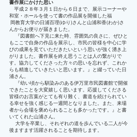
書作展にかけた思い
平成２８年３月１日から６日まで、展示コーナーや
和室・ホールを使って書の作品展を開催した福
岡教育大学の日浦百理(ゆり)さんと山浦和香(わか)さ
んからお便りが届きました。
『図書館へ下見に来た時、雰囲気の良さに、ぜひと
もここで自身の作品を展示し、市民の皆様を中心に学
びの成果を見ていただきたいという思いが強く湧き上
がりました。書作展を終え思うことは人の繋がりで
す。協力してくださった方々の思いを忘れず、これか
らも精進していきたいと思います。』と綴っていた日
浦さん。
『幼い頃から馴染みのある伊万里市民図書館で開催
できたことを大変嬉しく思います。応援してくださる
皆様のお言葉がとても有り難く、書道を続けられてい
る幸せを強く感じる一週間となりました。また、来場
者から会場を褒められることも多かったです。』と書
いてくれた山浦さん。
大学を卒業し、それぞれの道を歩んでいる二人が今
後ますます活躍されることを期待します。