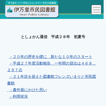
としょかん通信 平成２８年 初夏号
・２０年の歴史を礎に 新たな１０年のスタート
・平成２７年度活動報告 一年間の貸出は４６８，
２９７点
・２１年目を迎えた図書館フレンズいまりと市民図
書館
・書作展にかけた思い
・利用状況