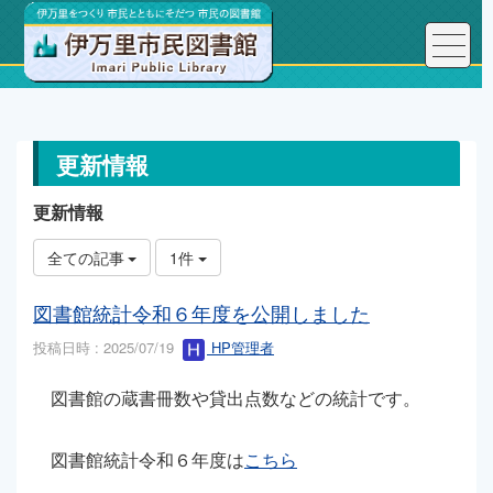
トップページ
更新情報
更新情報
更新情報
全ての記事
1件
図書館統計令和６年度を公開しました
投稿日時 : 2025/07/19
HP管理者
図書館の蔵書冊数や貸出点数などの統計です。
図書館統計令和６年度は
こちら