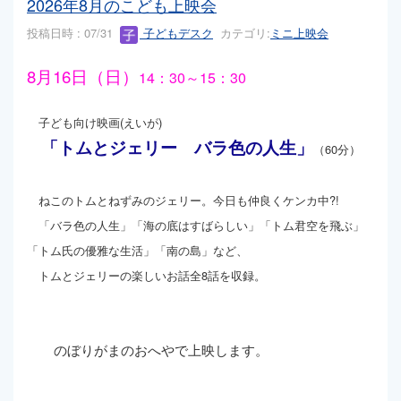
2026年8月のこども上映会
投稿日時 : 07/31
子どもデスク
カテゴリ:
ミニ上映会
8月16日（日）
14：30～15：30
子ども向け映画(えいが)
「トムとジェリー バラ色の人生」
（60分）
ねこのトムとねずみのジェリー。今日も仲良くケンカ中?!
「バラ色の人生」「海の底はすばらしい」「トム君空を飛ぶ」
「トム氏の優雅な生活」「南の島」など、
トムとジェリーの楽しいお話全8話を収録。
のぼりがまのおへやで上映します。