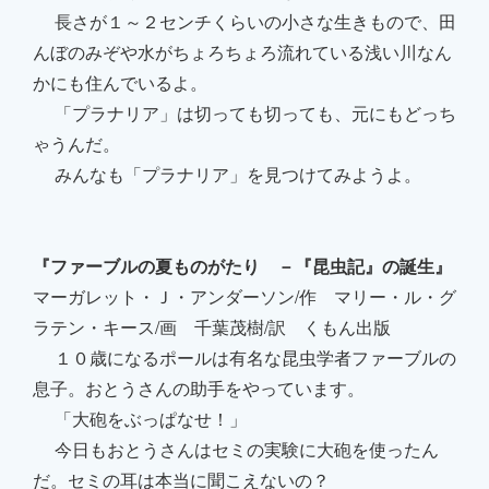
長さが１～２センチくらいの小さな生きもので、田
んぼのみぞや水がちょろちょろ流れている浅い川なん
かにも住んでいるよ。
「プラナリア」は切っても切っても、元にもどっち
ゃうんだ。
みんなも「プラナリア」を見つけてみようよ。
『ファーブルの夏ものがたり －『昆虫記』の誕生』
マーガレット・Ｊ・アンダーソン/作 マリー・ル・グ
ラテン・キース/画 千葉茂樹/訳 くもん出版
１０歳になるポールは有名な昆虫学者ファーブルの
息子。おとうさんの助手をやっています。
「大砲をぶっぱなせ！」
今日もおとうさんはセミの実験に大砲を使ったん
だ。セミの耳は本当に聞こえないの？