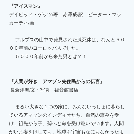
『アイスマン』
デイビッド・ゲッツ/著 赤澤威/訳 ピーター・マッ
カーティ/画
アルプスの山中で発見された凍死体は、なんと５０
００年前のヨーロッパ人でした。
５０００年前から来た男とは？！
『人間が好き アマゾン先住民からの伝言』
長倉洋海/文・写真 福音館書店
まるい大きな１つの家に、みんないっしょに暮らし
ているアマゾンのインディオたち。自然の恵みを受
け、祖先から子、孫へと命を受け継いでいます。人間
がいま姿をけしても、地球も宇宙もなにもなかったよ