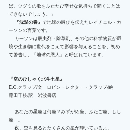
ば、ツグミの歌をふたたび幸せな気持ちで聞くことは
できないでしょう。」
『沈黙の春』
で地球の叫びを伝えたレイチェル・カ
ーソンの言葉です。
カーソンは殺虫剤・除草剤、その他の科学物質が環
境や生き物に世代をこえて影響を与えることを、初め
て警告し、「地球の恩人」と呼ばれています。
『空のひしゃく北斗七星』
E.C.クラップ/文 ロビン・レクター・クラップ/絵
藤田千枝/訳 岩波書店
あなたの星座は何座？みずがめ座、ふたご座、しし
座…。
夜、空を見るとたくさんの星が輝いているよ。