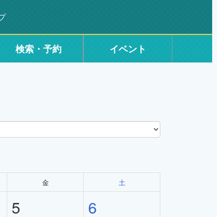
プ
検索・予約
イベント
金
土
5
6