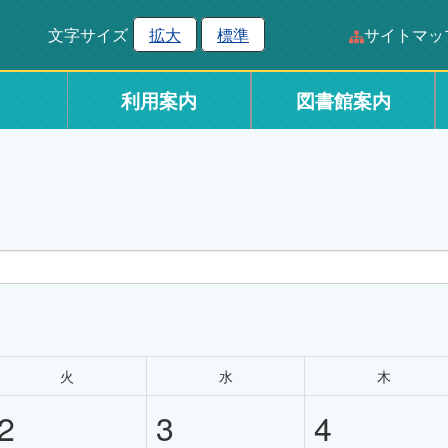
文字サイズ
拡大
標準
サイトマッ
利用案内
図書館案内
火
水
木
2
3
4